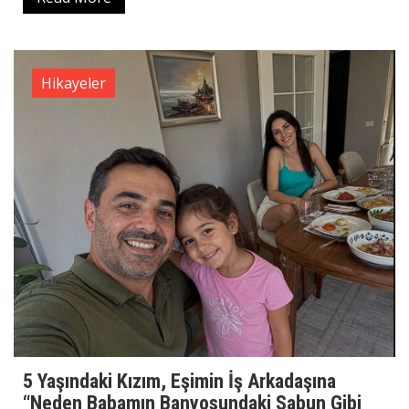
Hikayeler
5 Yaşındaki Kızım, Eşimin İş Arkadaşına
“Neden Babamın Banyosundaki Sabun Gibi