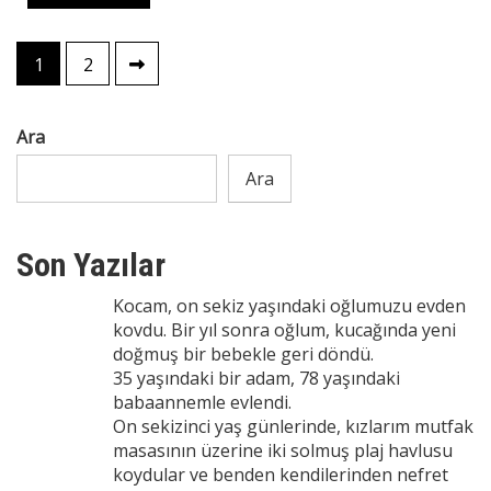
Yazı
1
2
sayfalaması
Ara
Ara
Son Yazılar
Kocam, on sekiz yaşındaki oğlumuzu evden
kovdu. Bir yıl sonra oğlum, kucağında yeni
doğmuş bir bebekle geri döndü.
35 yaşındaki bir adam, 78 yaşındaki
babaannemle evlendi.
On sekizinci yaş günlerinde, kızlarım mutfak
masasının üzerine iki solmuş plaj havlusu
koydular ve benden kendilerinden nefret