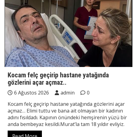
Kocam felç geçirip hastane yatağında
gözlerini açar açmaz..
6 Ağustos 2026
admin
0
Kocam felç geçirip hastane yatağında gözlerini açar
açmaz… Elimi tuttu ve bana ait olmayan bir kadının
adını fısıldadı. Kapının önündeki hemşirenin yüzü bir
anda bembeyaz kesildi.Murat’la tam 18 yıldır evliyiz.
Read More