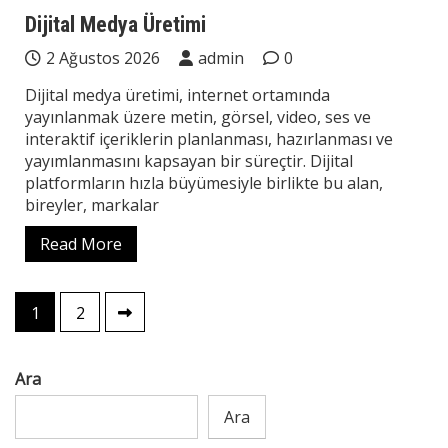
Teknoloji
Dijital Medya Üretimi
2 Ağustos 2026
admin
0
Dijital medya üretimi, internet ortamında
yayınlanmak üzere metin, görsel, video, ses ve
interaktif içeriklerin planlanması, hazırlanması ve
yayımlanmasını kapsayan bir süreçtir. Dijital
platformların hızla büyümesiyle birlikte bu alan,
bireyler, markalar
Read More
Yazı
1
2
sayfalaması
Ara
Ara