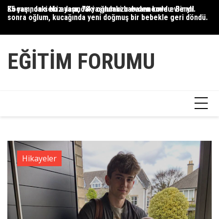
Skip
Kocam, on sekiz yaşındaki oğlumuzu evden kovdu. Bir yıl
35 yaşındaki bir adam, 78 yaşındaki babaannemle evlendi.
On
to
sonra oğlum, kucağında yeni doğmuş bir bebekle geri döndü.
üz
content
ke
EĞITIM FORUMU
Hikayeler