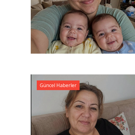
Güncel Haberler