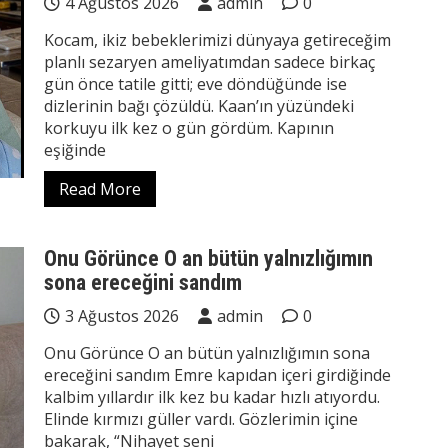
4 Ağustos 2026
admin
0
Kocam, ikiz bebeklerimizi dünyaya getireceğim
planlı sezaryen ameliyatımdan sadece birkaç
gün önce tatile gitti; eve döndüğünde ise
dizlerinin bağı çözüldü. Kaan’ın yüzündeki
korkuyu ilk kez o gün gördüm. Kapının
eşiğinde
Read More
Onu Görünce O an bütün yalnızlığımın
sona ereceğini sandım
3 Ağustos 2026
admin
0
Onu Görünce O an bütün yalnızlığımın sona
ereceğini sandım Emre kapıdan içeri girdiğinde
kalbim yıllardır ilk kez bu kadar hızlı atıyordu.
Elinde kırmızı güller vardı. Gözlerimin içine
bakarak, “Nihayet seni