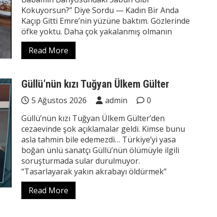
Kokuyorsun?” Diye Sordu — Kadın Bir Anda
Kaçıp Gitti Emre’nin yüzüne baktım. Gözlerinde
öfke yoktu. Daha çok yakalanmış olmanın
Read More
Güllü’nün kızı Tuğyan Ülkem Gülter
5 Ağustos 2026
admin
0
Güllü’nün kızı Tuğyan Ülkem Gülter’den
cezaevinde şok açıklamalar geldi. Kimse bunu
asla tahmin bile edemezdi… Türkiye’yi yasa
boğan ünlü sanatçı Güllü’nün ölümüyle ilgili
soruşturmada sular durulmuyor.
“Tasarlayarak yakın akrabayı öldürmek”
Read More