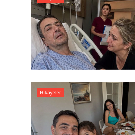
Hikayeler