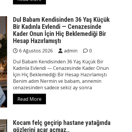
Dul Babam Kendisinden 36 Yaş Küçük
Bir Kadınla Evlendi — Cenazesinde
Kader Onun İçin Hiç Beklemediği Bir
Hesap Hazırlamıştı
6 Ağustos 2026
admin
0
Dul Babam Kendisinden 36 Yaş Küçük Bir
Kadınla Evlendi — Cenazesinde Kader Onun
İçin Hiç Beklemediği Bir Hesap Hazırlamıştı
Benim adım Nermin ve babam, annemin
cenazesinden sadece sekiz ay sonra
Read More
Kocam felç geçirip hastane yatağında
gözlerini açar açmaz..