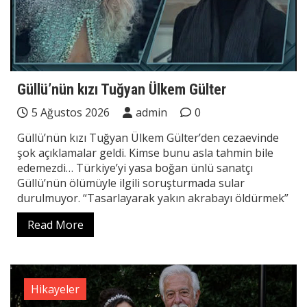
Güllü’nün kızı Tuğyan Ülkem Gülter
5 Ağustos 2026
admin
0
Güllü’nün kızı Tuğyan Ülkem Gülter’den cezaevinde
şok açıklamalar geldi. Kimse bunu asla tahmin bile
edemezdi… Türkiye’yi yasa boğan ünlü sanatçı
Güllü’nün ölümüyle ilgili soruşturmada sular
durulmuyor. “Tasarlayarak yakın akrabayı öldürmek”
Read More
Hikayeler