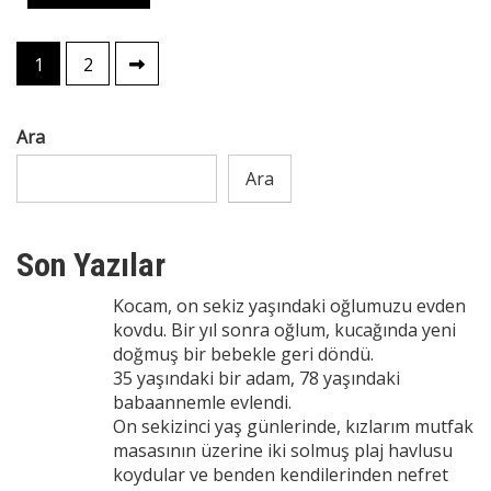
Yazı
1
2
sayfalaması
Ara
Ara
Son Yazılar
Kocam, on sekiz yaşındaki oğlumuzu evden
kovdu. Bir yıl sonra oğlum, kucağında yeni
doğmuş bir bebekle geri döndü.
35 yaşındaki bir adam, 78 yaşındaki
babaannemle evlendi.
On sekizinci yaş günlerinde, kızlarım mutfak
masasının üzerine iki solmuş plaj havlusu
koydular ve benden kendilerinden nefret