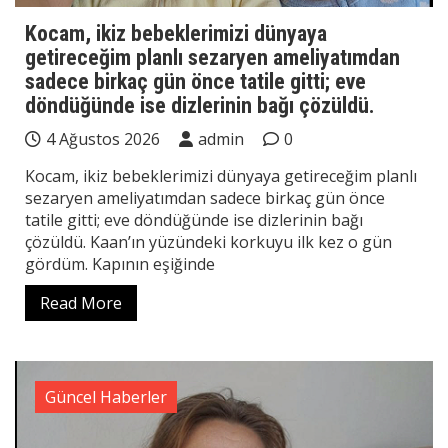
Kocam, ikiz bebeklerimizi dünyaya
getireceğim planlı sezaryen ameliyatımdan
sadece birkaç gün önce tatile gitti; eve
döndüğünde ise dizlerinin bağı çözüldü.
4 Ağustos 2026
admin
0
Kocam, ikiz bebeklerimizi dünyaya getireceğim planlı
sezaryen ameliyatımdan sadece birkaç gün önce
tatile gitti; eve döndüğünde ise dizlerinin bağı
çözüldü. Kaan’ın yüzündeki korkuyu ilk kez o gün
gördüm. Kapının eşiğinde
Read More
Güncel Haberler