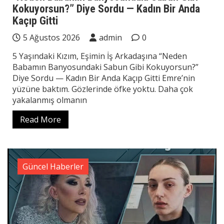
Kokuyorsun?” Diye Sordu — Kadın Bir Anda
Kaçıp Gitti
5 Ağustos 2026
admin
0
5 Yaşındaki Kızım, Eşimin İş Arkadaşına “Neden
Babamın Banyosundaki Sabun Gibi Kokuyorsun?”
Diye Sordu — Kadın Bir Anda Kaçıp Gitti Emre’nin
yüzüne baktım. Gözlerinde öfke yoktu. Daha çok
yakalanmış olmanın
Read More
Güncel Haberler