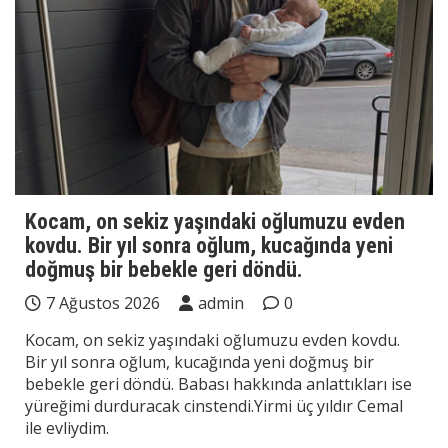
Kocam, on sekiz yaşındaki oğlumuzu evden
kovdu. Bir yıl sonra oğlum, kucağında yeni
doğmuş bir bebekle geri döndü.
7 Ağustos 2026
admin
0
Kocam, on sekiz yaşındaki oğlumuzu evden kovdu.
Bir yıl sonra oğlum, kucağında yeni doğmuş bir
bebekle geri döndü. Babası hakkında anlattıkları ise
yüreğimi durduracak cinstendi.Yirmi üç yıldır Cemal
ile evliydim.