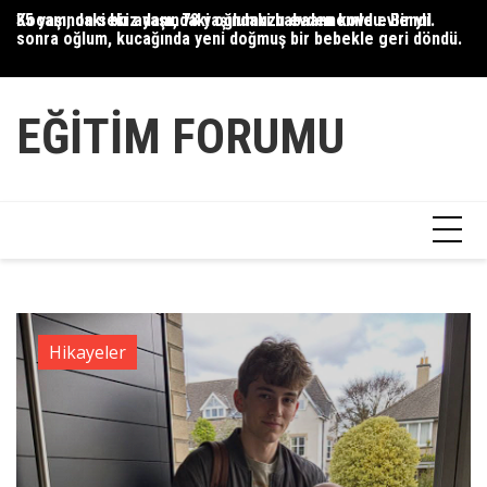
Skip
Kocam, on sekiz yaşındaki oğlumuzu evden kovdu. Bir yıl
35 yaşındaki bir adam, 78 yaşındaki babaannemle evlendi.
On
to
sonra oğlum, kucağında yeni doğmuş bir bebekle geri döndü.
üz
content
ke
EĞITIM FORUMU
Hikayeler