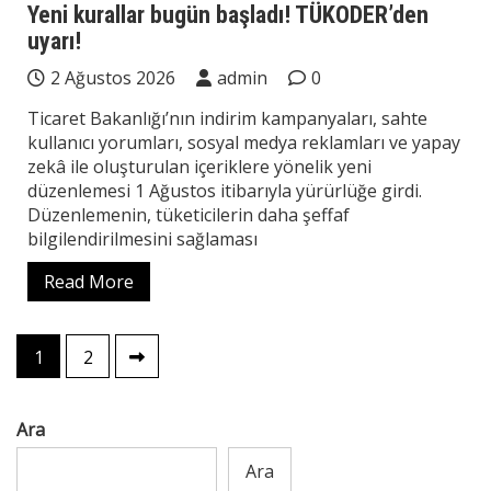
Yeni kurallar bugün başladı! TÜKODER’den
uyarı!
2 Ağustos 2026
admin
0
Ticaret Bakanlığı’nın indirim kampanyaları, sahte
kullanıcı yorumları, sosyal medya reklamları ve yapay
zekâ ile oluşturulan içeriklere yönelik yeni
düzenlemesi 1 Ağustos itibarıyla yürürlüğe girdi.
Düzenlemenin, tüketicilerin daha şeffaf
bilgilendirilmesini sağlaması
Read More
Yazı
1
2
sayfalaması
Ara
Ara