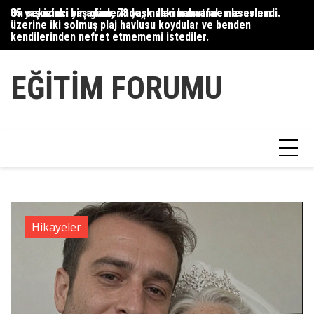
Skip
35 yaşındaki bir adam, 78 yaşındaki babaannemle evlendi.
On sekizinci yaş günlerinde, kızlarım mutfak masasının
Du
to
üzerine iki solmuş plaj havlusu koydular ve benden
Ce
content
kendilerinden nefret etmememi istediler.
Ha
EĞITIM FORUMU
Hikayeler