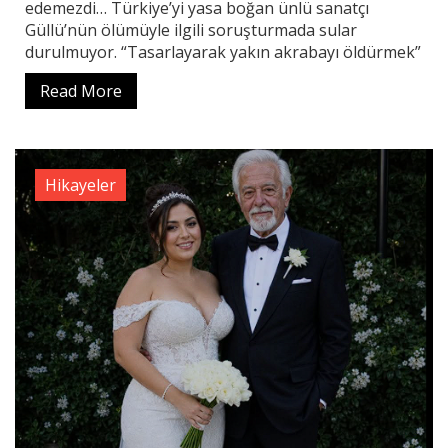
edemezdi… Türkiye’yi yasa boğan ünlü sanatçı
Güllü’nün ölümüyle ilgili soruşturmada sular
durulmuyor. “Tasarlayarak yakın akrabayı öldürmek”
Read More
Hikayeler