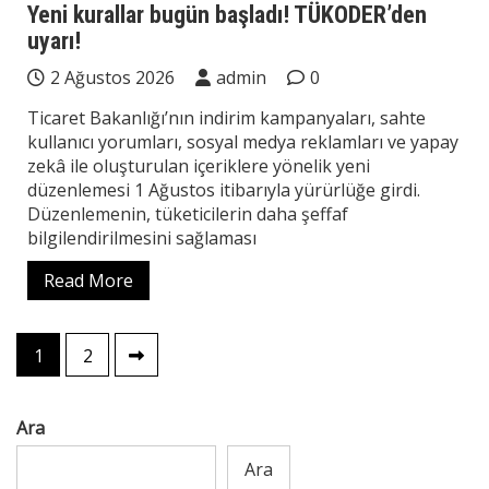
Yeni kurallar bugün başladı! TÜKODER’den
uyarı!
2 Ağustos 2026
admin
0
Ticaret Bakanlığı’nın indirim kampanyaları, sahte
kullanıcı yorumları, sosyal medya reklamları ve yapay
zekâ ile oluşturulan içeriklere yönelik yeni
düzenlemesi 1 Ağustos itibarıyla yürürlüğe girdi.
Düzenlemenin, tüketicilerin daha şeffaf
bilgilendirilmesini sağlaması
Read More
Yazı
1
2
sayfalaması
Ara
Ara