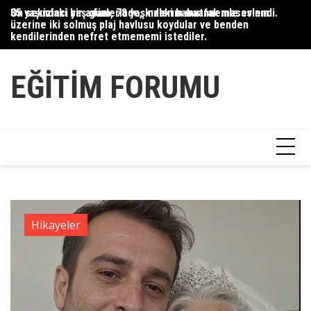
Skip
35 yaşındaki bir adam, 78 yaşındaki babaannemle evlendi.
On sekizinci yaş günlerinde, kızlarım mutfak masasının
Du
to
üzerine iki solmuş plaj havlusu koydular ve benden
Ce
content
kendilerinden nefret etmememi istediler.
Ha
EĞITIM FORUMU
Hikayeler