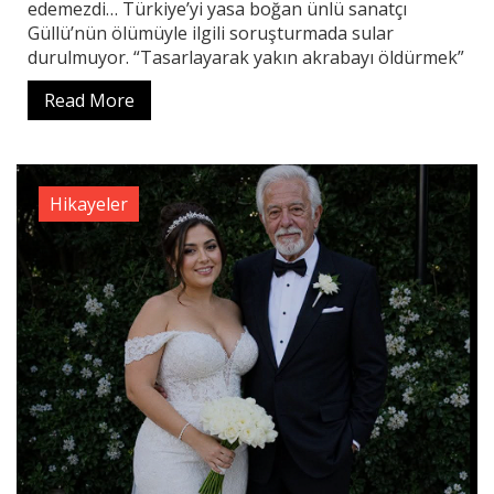
edemezdi… Türkiye’yi yasa boğan ünlü sanatçı
Güllü’nün ölümüyle ilgili soruşturmada sular
durulmuyor. “Tasarlayarak yakın akrabayı öldürmek”
Read More
Hikayeler