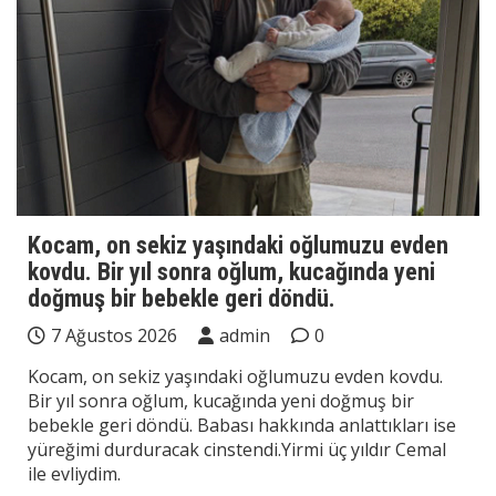
Kocam, on sekiz yaşındaki oğlumuzu evden
kovdu. Bir yıl sonra oğlum, kucağında yeni
doğmuş bir bebekle geri döndü.
7 Ağustos 2026
admin
0
Kocam, on sekiz yaşındaki oğlumuzu evden kovdu.
Bir yıl sonra oğlum, kucağında yeni doğmuş bir
bebekle geri döndü. Babası hakkında anlattıkları ise
yüreğimi durduracak cinstendi.Yirmi üç yıldır Cemal
ile evliydim.