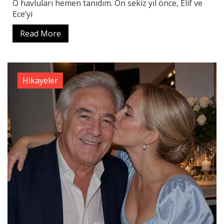
O havluları hemen tanıdım. On sekiz yıl önce, Elif ve
Ece’yi
Read More
Hikayeler