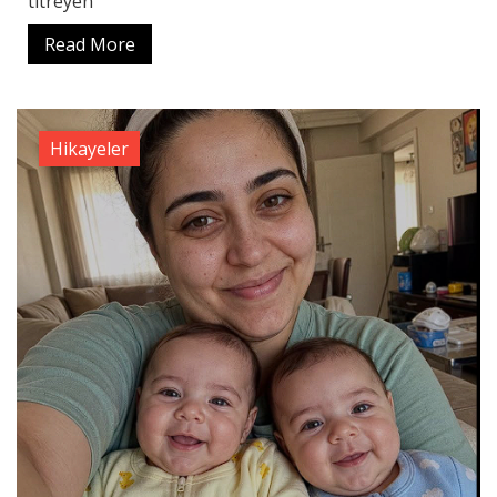
titreyen
Read More
Hikayeler