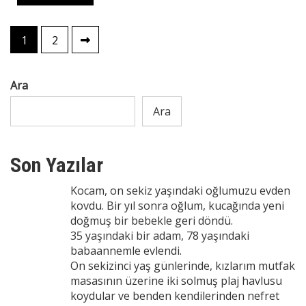
Yazı
1
2
sayfalaması
Ara
Ara
Son Yazılar
Kocam, on sekiz yaşındaki oğlumuzu evden
kovdu. Bir yıl sonra oğlum, kucağında yeni
doğmuş bir bebekle geri döndü.
35 yaşındaki bir adam, 78 yaşındaki
babaannemle evlendi.
On sekizinci yaş günlerinde, kızlarım mutfak
masasının üzerine iki solmuş plaj havlusu
koydular ve benden kendilerinden nefret