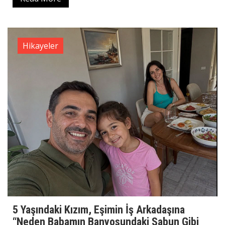
Hikayeler
5 Yaşındaki Kızım, Eşimin İş Arkadaşına
“Neden Babamın Banyosundaki Sabun Gibi