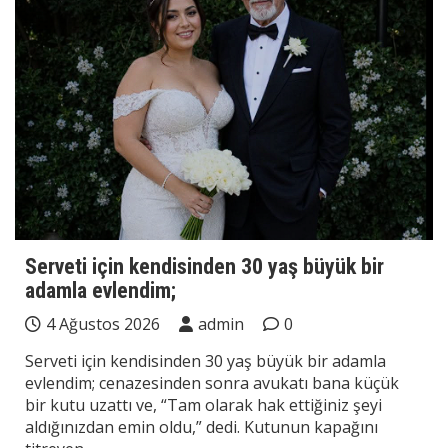
Serveti için kendisinden 30 yaş büyük bir
adamla evlendim;
4 Ağustos 2026
admin
0
Serveti için kendisinden 30 yaş büyük bir adamla
evlendim; cenazesinden sonra avukatı bana küçük
bir kutu uzattı ve, “Tam olarak hak ettiğiniz şeyi
aldığınızdan emin oldu,” dedi. Kutunun kapağını