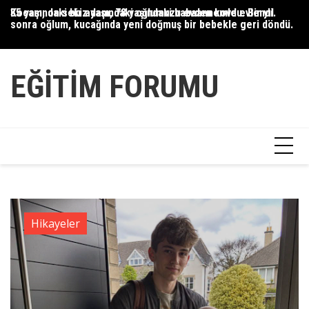
Skip
Kocam, on sekiz yaşındaki oğlumuzu evden kovdu. Bir yıl
35 yaşındaki bir adam, 78 yaşındaki babaannemle evlendi.
On
to
sonra oğlum, kucağında yeni doğmuş bir bebekle geri döndü.
üz
content
ke
EĞITIM FORUMU
Hikayeler