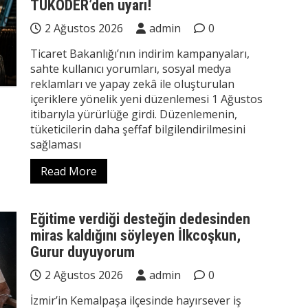
TÜKODER’den uyarı!
2 Ağustos 2026
admin
0
Ticaret Bakanlığı’nın indirim kampanyaları,
sahte kullanıcı yorumları, sosyal medya
reklamları ve yapay zekâ ile oluşturulan
içeriklere yönelik yeni düzenlemesi 1 Ağustos
itibarıyla yürürlüğe girdi. Düzenlemenin,
tüketicilerin daha şeffaf bilgilendirilmesini
sağlaması
Read More
Eğitime verdiği desteğin dedesinden
miras kaldığını söyleyen İlkcoşkun,
Gurur duyuyorum
2 Ağustos 2026
admin
0
İzmir’in Kemalpaşa ilçesinde hayırsever iş