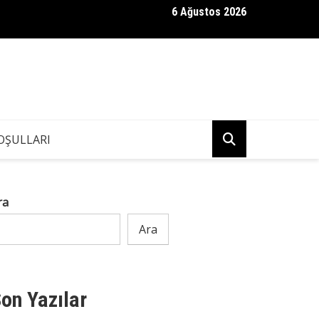
6 Ağustos 2026
nün kızı Tuğyan Ülkem Gülter
OŞULLARI
ra
Ara
on Yazılar