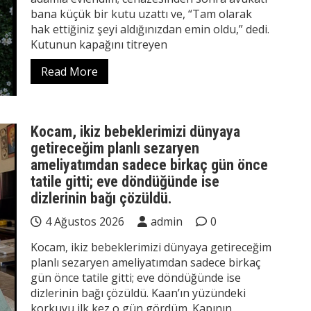
bana küçük bir kutu uzattı ve, “Tam olarak
hak ettiğiniz şeyi aldığınızdan emin oldu,” dedi.
Kutunun kapağını titreyen
Read More
Kocam, ikiz bebeklerimizi dünyaya
getireceğim planlı sezaryen
ameliyatımdan sadece birkaç gün önce
tatile gitti; eve döndüğünde ise
dizlerinin bağı çözüldü.
4 Ağustos 2026
admin
0
Kocam, ikiz bebeklerimizi dünyaya getireceğim
planlı sezaryen ameliyatımdan sadece birkaç
gün önce tatile gitti; eve döndüğünde ise
dizlerinin bağı çözüldü. Kaan’ın yüzündeki
korkuyu ilk kez o gün gördüm. Kapının