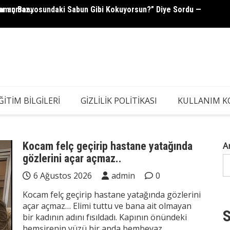
ar açmaz..
abamın Banyosundaki Sabun Gibi Kokuyorsun?” Diye Sordu —
Güllü’
ĞITIM BILGILERI
GIZLILIK POLITIKASI
KULLANIM K
Kocam felç geçirip hastane yatağında
A
gözlerini açar açmaz..
6 Ağustos 2026
admin
0
Kocam felç geçirip hastane yatağında gözlerini
açar açmaz… Elimi tuttu ve bana ait olmayan
S
bir kadının adını fısıldadı. Kapının önündeki
hemşirenin yüzü bir anda bembeyaz