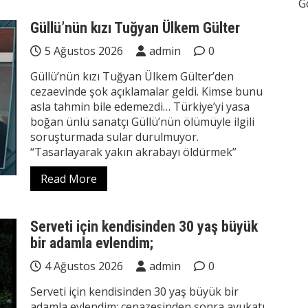
G
Güllü’nün kızı Tuğyan Ülkem Gülter
5 Ağustos 2026
admin
0
Güllü’nün kızı Tuğyan Ülkem Gülter’den
cezaevinde şok açıklamalar geldi. Kimse bunu
asla tahmin bile edemezdi… Türkiye’yi yasa
boğan ünlü sanatçı Güllü’nün ölümüyle ilgili
soruşturmada sular durulmuyor.
“Tasarlayarak yakın akrabayı öldürmek”
Read More
Serveti için kendisinden 30 yaş büyük
bir adamla evlendim;
4 Ağustos 2026
admin
0
Serveti için kendisinden 30 yaş büyük bir
adamla evlendim; cenazesinden sonra avukatı