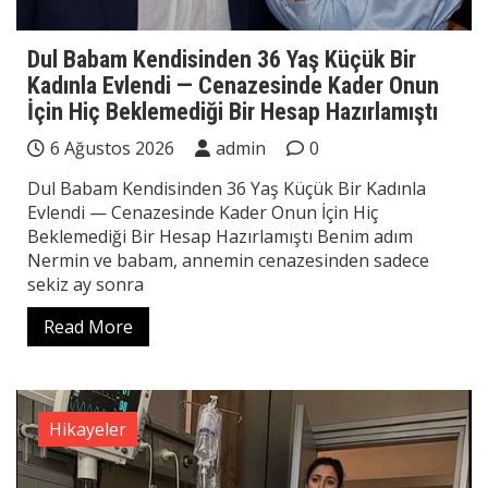
Dul Babam Kendisinden 36 Yaş Küçük Bir
Kadınla Evlendi — Cenazesinde Kader Onun
İçin Hiç Beklemediği Bir Hesap Hazırlamıştı
6 Ağustos 2026
admin
0
Dul Babam Kendisinden 36 Yaş Küçük Bir Kadınla
Evlendi — Cenazesinde Kader Onun İçin Hiç
Beklemediği Bir Hesap Hazırlamıştı Benim adım
Nermin ve babam, annemin cenazesinden sadece
sekiz ay sonra
Read More
Hikayeler