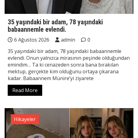
35 yaşındaki bir adam, 78 yaşındaki
babaannemle evlendi.
6 Ağustos 2026
admin
0
35 yaşındaki bir adam, 78 yaşındaki babaannemle
evlendi. Onun yalnızca mirasının peşinde olduğundan
emindim… Ta ki cenazeden sonra bana bırakılan
mektup, gerçekte kim olduğunu ortaya çıkarana
kadar. Babaannem Münire’yi ziyarete
Read More
Hikayeler