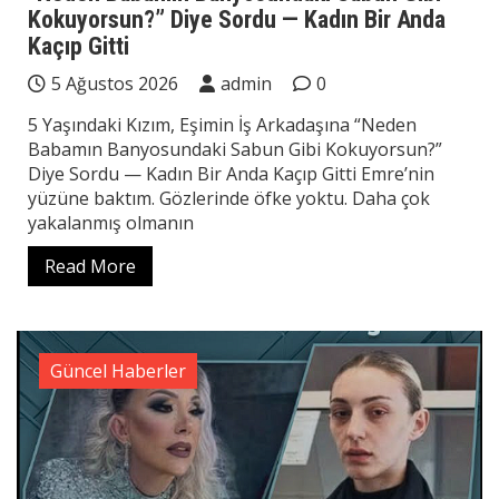
Kokuyorsun?” Diye Sordu — Kadın Bir Anda
Kaçıp Gitti
5 Ağustos 2026
admin
0
5 Yaşındaki Kızım, Eşimin İş Arkadaşına “Neden
Babamın Banyosundaki Sabun Gibi Kokuyorsun?”
Diye Sordu — Kadın Bir Anda Kaçıp Gitti Emre’nin
yüzüne baktım. Gözlerinde öfke yoktu. Daha çok
yakalanmış olmanın
Read More
Güncel Haberler