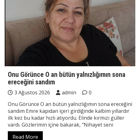
Onu Görünce O an bütün yalnızlığımın sona
ereceğini sandım
3 Ağustos 2026
admin
0
Onu Görünce O an bütün yalnızlığımın sona ereceğini
sandım Emre kapıdan içeri girdiğinde kalbim yıllardır
ilk kez bu kadar hızlı atıyordu. Elinde kırmızı güller
vardı. Gözlerimin içine bakarak, “Nihayet seni
Read More