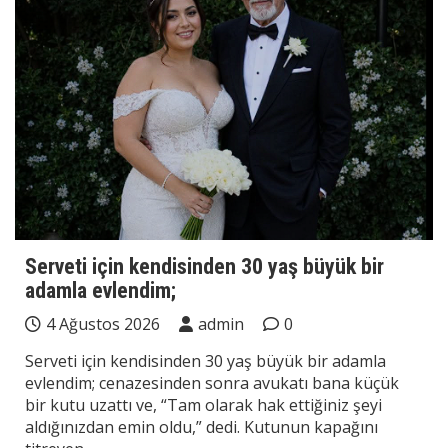
Serveti için kendisinden 30 yaş büyük bir
adamla evlendim;
4 Ağustos 2026
admin
0
Serveti için kendisinden 30 yaş büyük bir adamla
evlendim; cenazesinden sonra avukatı bana küçük
bir kutu uzattı ve, “Tam olarak hak ettiğiniz şeyi
aldığınızdan emin oldu,” dedi. Kutunun kapağını