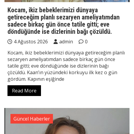
Kocam, ikiz bebeklerimizi dünyaya
getireceğim planlı sezaryen ameliyatımdan
sadece birkaç gün önce tatile gitti; eve
döndüğünde ise dizlerinin bağı çözüldü.
4 Ağustos 2026
admin
0
Kocam, ikiz bebeklerimizi dünyaya getireceğim planlı
sezaryen ameliyatımdan sadece birkaç gün önce
tatile gitti; eve döndüğünde ise dizlerinin bağı
çözüldü. Kaan’ın yüzündeki korkuyu ilk kez o gün
gördüm. Kapının eşiğinde
Read More
Güncel Haberler