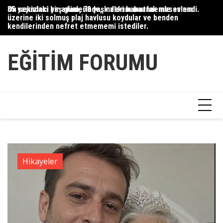
Skip
35 yaşındaki bir adam, 78 yaşındaki babaannemle evlendi.
On sekizinci yaş günlerinde, kızlarım mutfak masasının
Du
to
üzerine iki solmuş plaj havlusu koydular ve benden
Ce
content
kendilerinden nefret etmememi istediler.
Ha
EĞITIM FORUMU
Hikayeler