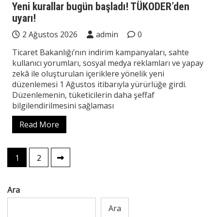
Yeni kurallar bugün başladı! TÜKODER’den
uyarı!
2 Ağustos 2026
admin
0
Ticaret Bakanlığı’nın indirim kampanyaları, sahte
kullanıcı yorumları, sosyal medya reklamları ve yapay
zekâ ile oluşturulan içeriklere yönelik yeni
düzenlemesi 1 Ağustos itibarıyla yürürlüğe girdi.
Düzenlemenin, tüketicilerin daha şeffaf
bilgilendirilmesini sağlaması
Read More
Yazı
1
2
sayfalaması
Ara
Ara