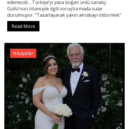
edemezdi… Türkiye’yi yasa boğan ünlü sanatçı
Güllü’nün ölümüyle ilgili soruşturmada sular
durulmuyor. “Tasarlayarak yakın akrabayı öldürmek”
Read More
Hikayeler