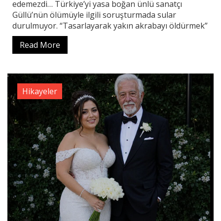
edemezdi… Türkiye’yi yasa boğan ünlü sanatçı
Güllü’nün ölümüyle ilgili soruşturmada sular
durulmuyor. “Tasarlayarak yakın akrabayı öldürmek”
Read More
Hikayeler