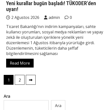
Yeni kurallar bugün başladı! TÜKODER’den
uyarı!
2 Ağustos 2026
admin
0
Ticaret Bakanlığı’nın indirim kampanyaları, sahte
kullanıcı yorumları, sosyal medya reklamları ve yapay
zekâ ile oluşturulan içeriklere yönelik yeni
düzenlemesi 1 Ağustos itibarıyla yürürlüğe girdi.
Düzenlemenin, tüketicilerin daha şeffaf
bilgilendirilmesini sağlaması
Read More
Yazı
1
2
sayfalaması
Ara
Ara