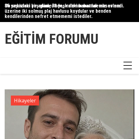
Skip
35 yaşındaki bir adam, 78 yaşındaki babaannemle evlendi.
On sekizinci yaş günlerinde, kızlarım mutfak masasının
Du
to
üzerine iki solmuş plaj havlusu koydular ve benden
Ce
content
kendilerinden nefret etmememi istediler.
Ha
EĞITIM FORUMU
Hikayeler