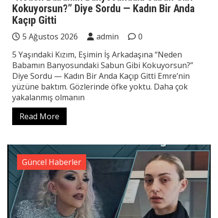
Kokuyorsun?” Diye Sordu — Kadın Bir Anda
Kaçıp Gitti
5 Ağustos 2026
admin
0
5 Yaşındaki Kızım, Eşimin İş Arkadaşına “Neden
Babamın Banyosundaki Sabun Gibi Kokuyorsun?”
Diye Sordu — Kadın Bir Anda Kaçıp Gitti Emre’nin
yüzüne baktım. Gözlerinde öfke yoktu. Daha çok
yakalanmış olmanın
Read More
Güncel Haberler