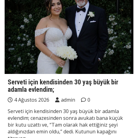
Serveti için kendisinden 30 yaş büyük bir
adamla evlendim;
4 Ağustos 2026
admin
0
Serveti için kendisinden 30 yaş büyük bir adamla
evlendim; cenazesinden sonra avukatı bana küçük
bir kutu uzattı ve, “Tam olarak hak ettiğiniz şeyi
aldığınızdan emin oldu,” dedi. Kutunun kapağını