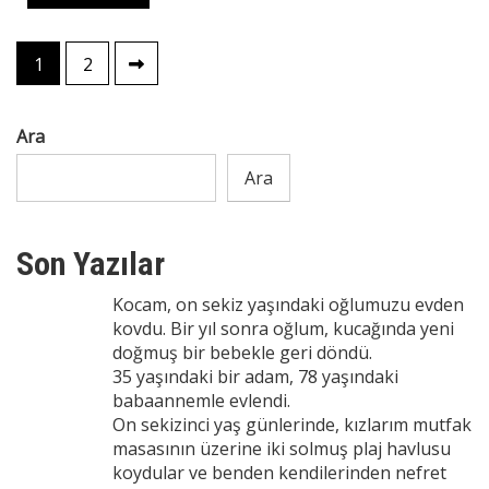
Yazı
1
2
sayfalaması
Ara
Ara
Son Yazılar
Kocam, on sekiz yaşındaki oğlumuzu evden
kovdu. Bir yıl sonra oğlum, kucağında yeni
doğmuş bir bebekle geri döndü.
35 yaşındaki bir adam, 78 yaşındaki
babaannemle evlendi.
On sekizinci yaş günlerinde, kızlarım mutfak
masasının üzerine iki solmuş plaj havlusu
koydular ve benden kendilerinden nefret