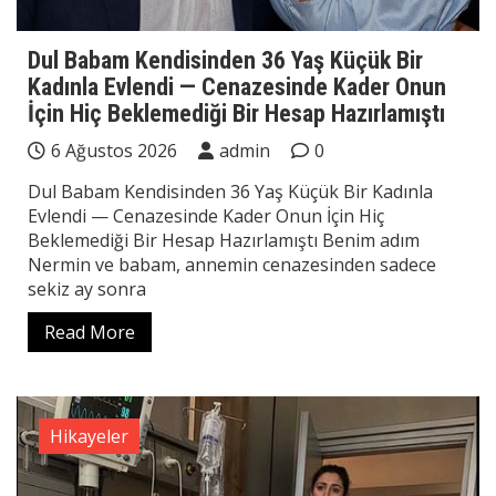
Dul Babam Kendisinden 36 Yaş Küçük Bir
Kadınla Evlendi — Cenazesinde Kader Onun
İçin Hiç Beklemediği Bir Hesap Hazırlamıştı
6 Ağustos 2026
admin
0
Dul Babam Kendisinden 36 Yaş Küçük Bir Kadınla
Evlendi — Cenazesinde Kader Onun İçin Hiç
Beklemediği Bir Hesap Hazırlamıştı Benim adım
Nermin ve babam, annemin cenazesinden sadece
sekiz ay sonra
Read More
Hikayeler