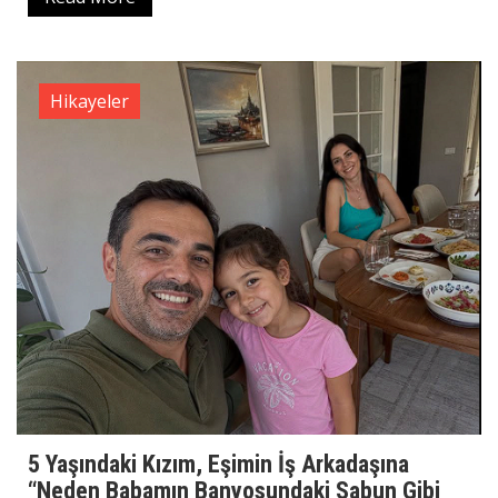
Hikayeler
5 Yaşındaki Kızım, Eşimin İş Arkadaşına
“Neden Babamın Banyosundaki Sabun Gibi