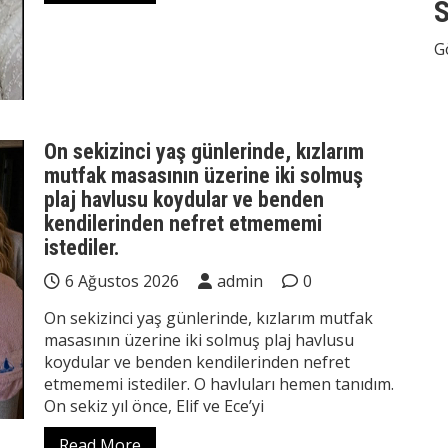
S
G
On sekizinci yaş günlerinde, kızlarım
mutfak masasının üzerine iki solmuş
plaj havlusu koydular ve benden
kendilerinden nefret etmememi
istediler.
6 Ağustos 2026
admin
0
On sekizinci yaş günlerinde, kızlarım mutfak
masasının üzerine iki solmuş plaj havlusu
koydular ve benden kendilerinden nefret
etmememi istediler. O havluları hemen tanıdım.
On sekiz yıl önce, Elif ve Ece’yi
Read More