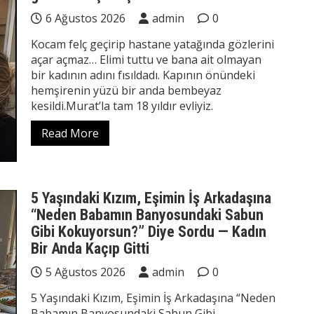
6 Ağustos 2026
admin
0
Kocam felç geçirip hastane yatağında gözlerini
açar açmaz… Elimi tuttu ve bana ait olmayan
bir kadının adını fısıldadı. Kapının önündeki
hemşirenin yüzü bir anda bembeyaz
kesildi.Murat’la tam 18 yıldır evliyiz.
Read More
5 Yaşındaki Kızım, Eşimin İş Arkadaşına
“Neden Babamın Banyosundaki Sabun
Gibi Kokuyorsun?” Diye Sordu — Kadın
Bir Anda Kaçıp Gitti
5 Ağustos 2026
admin
0
5 Yaşındaki Kızım, Eşimin İş Arkadaşına “Neden
Babamın Banyosundaki Sabun Gibi