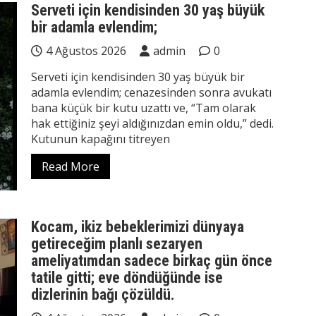
Serveti için kendisinden 30 yaş büyük
bir adamla evlendim;
4 Ağustos 2026
admin
0
Serveti için kendisinden 30 yaş büyük bir
adamla evlendim; cenazesinden sonra avukatı
bana küçük bir kutu uzattı ve, “Tam olarak
hak ettiğiniz şeyi aldığınızdan emin oldu,” dedi.
Kutunun kapağını titreyen
Read More
Kocam, ikiz bebeklerimizi dünyaya
getireceğim planlı sezaryen
ameliyatımdan sadece birkaç gün önce
tatile gitti; eve döndüğünde ise
dizlerinin bağı çözüldü.