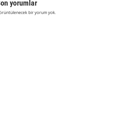
on yorumlar
örüntülenecek bir yorum yok.