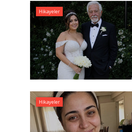
Hikayeler
Hikayeler