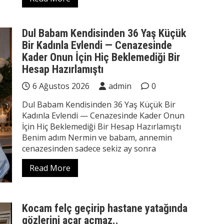
Dul Babam Kendisinden 36 Yaş Küçük
Bir Kadınla Evlendi — Cenazesinde
Kader Onun İçin Hiç Beklemediği Bir
Hesap Hazırlamıştı
6 Ağustos 2026
admin
0
Dul Babam Kendisinden 36 Yaş Küçük Bir
Kadınla Evlendi — Cenazesinde Kader Onun
İçin Hiç Beklemediği Bir Hesap Hazırlamıştı
Benim adım Nermin ve babam, annemin
cenazesinden sadece sekiz ay sonra
Read More
Kocam felç geçirip hastane yatağında
gözlerini açar açmaz..