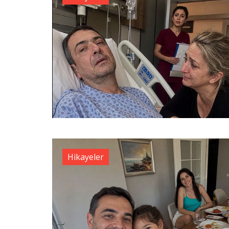
Hikayeler