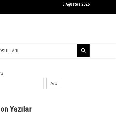
8 Ağustos 2026
izinci yaş günlerinde, kızlarım mutfak masasının üzerine iki solm
erinden nefret etmememi istediler.
OŞULLARI
ra
Ara
on Yazılar