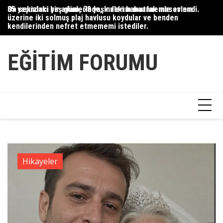
Skip
35 yaşındaki bir adam, 78 yaşındaki babaannemle evlendi.
On sekizinci yaş günlerinde, kızlarım mutfak masasının
Du
to
üzerine iki solmuş plaj havlusu koydular ve benden
Ce
content
kendilerinden nefret etmememi istediler.
Ha
EĞITIM FORUMU
Hikayeler