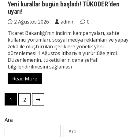
Yeni kurallar bugün başladı! TÜKODER’den
uyarı!
2 Ağustos 2026
admin
0
Ticaret Bakanlığı’nın indirim kampanyaları, sahte
kullanıcı yorumları, sosyal medya reklamları ve yapay
zekâ ile oluşturulan içeriklere yönelik yeni
düzenlemesi 1 Ağustos itibarıyla yürürlüğe girdi.
Düzenlemenin, tüketicilerin daha şeffaf
bilgilendirilmesini sağlaması
Read More
Yazı
1
2
sayfalaması
Ara
Ara