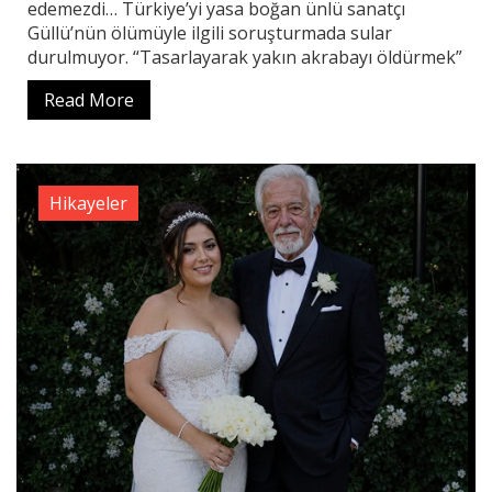
edemezdi… Türkiye’yi yasa boğan ünlü sanatçı
Güllü’nün ölümüyle ilgili soruşturmada sular
durulmuyor. “Tasarlayarak yakın akrabayı öldürmek”
Read More
Hikayeler