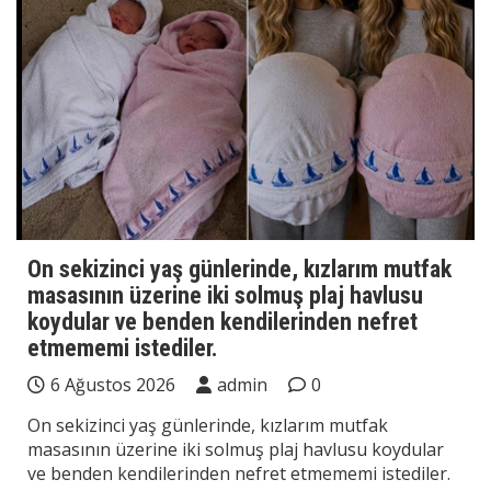
On sekizinci yaş günlerinde, kızlarım mutfak
masasının üzerine iki solmuş plaj havlusu
koydular ve benden kendilerinden nefret
etmememi istediler.
6 Ağustos 2026
admin
0
On sekizinci yaş günlerinde, kızlarım mutfak
masasının üzerine iki solmuş plaj havlusu koydular
ve benden kendilerinden nefret etmememi istediler.