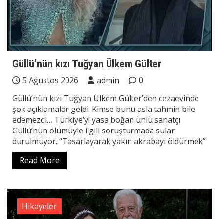
Güllü’nün kızı Tuğyan Ülkem Gülter
5 Ağustos 2026
admin
0
Güllü’nün kızı Tuğyan Ülkem Gülter’den cezaevinde
şok açıklamalar geldi. Kimse bunu asla tahmin bile
edemezdi… Türkiye’yi yasa boğan ünlü sanatçı
Güllü’nün ölümüyle ilgili soruşturmada sular
durulmuyor. “Tasarlayarak yakın akrabayı öldürmek”
Read More
Hikayeler