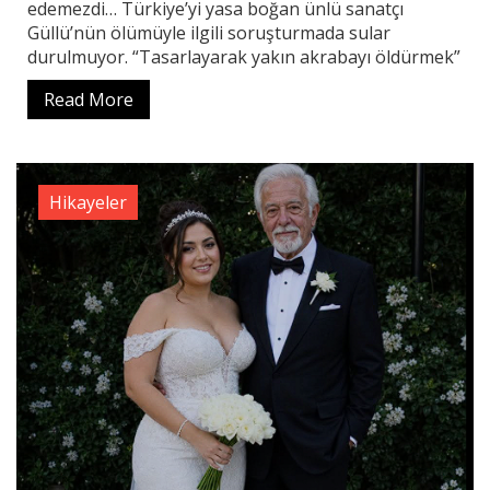
edemezdi… Türkiye’yi yasa boğan ünlü sanatçı
Güllü’nün ölümüyle ilgili soruşturmada sular
durulmuyor. “Tasarlayarak yakın akrabayı öldürmek”
Read More
Hikayeler