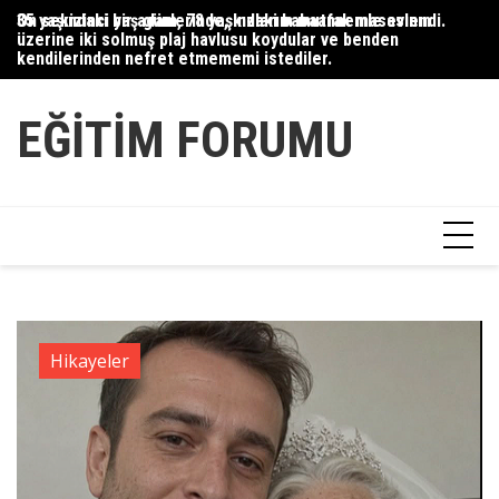
Skip
35 yaşındaki bir adam, 78 yaşındaki babaannemle evlendi.
On sekizinci yaş günlerinde, kızlarım mutfak masasının
Du
to
üzerine iki solmuş plaj havlusu koydular ve benden
Ce
content
kendilerinden nefret etmememi istediler.
Ha
EĞITIM FORUMU
Hikayeler