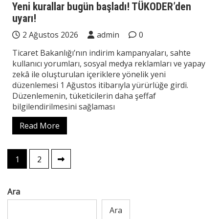
Yeni kurallar bugün başladı! TÜKODER’den
uyarı!
2 Ağustos 2026
admin
0
Ticaret Bakanlığı’nın indirim kampanyaları, sahte
kullanıcı yorumları, sosyal medya reklamları ve yapay
zekâ ile oluşturulan içeriklere yönelik yeni
düzenlemesi 1 Ağustos itibarıyla yürürlüğe girdi.
Düzenlemenin, tüketicilerin daha şeffaf
bilgilendirilmesini sağlaması
Read More
Yazı
1
2
sayfalaması
Ara
Ara