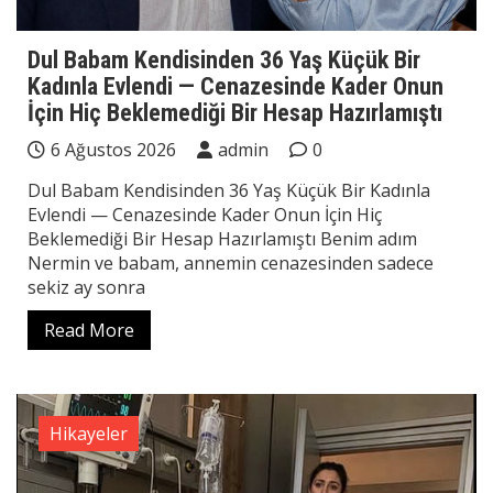
Dul Babam Kendisinden 36 Yaş Küçük Bir
Kadınla Evlendi — Cenazesinde Kader Onun
İçin Hiç Beklemediği Bir Hesap Hazırlamıştı
6 Ağustos 2026
admin
0
Dul Babam Kendisinden 36 Yaş Küçük Bir Kadınla
Evlendi — Cenazesinde Kader Onun İçin Hiç
Beklemediği Bir Hesap Hazırlamıştı Benim adım
Nermin ve babam, annemin cenazesinden sadece
sekiz ay sonra
Read More
Hikayeler