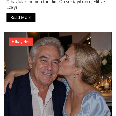
O havluları hemen tanıdım. On sekiz yıl önce, Elif ve
Ece’yi
Read More
Hikayeler