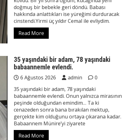
kovdu. Bir yıl sonra oğlum, kucağında yeni
doğmuş bir bebekle geri döndü. Babası
hakkında anlattıkları ise yüreğimi durduracak
cinstendi.Yirmi üç yıldır Cemal ile evliydim.
Read More
35 yaşındaki bir adam, 78 yaşındaki
babaannemle evlendi.
6 Ağustos 2026
admin
0
35 yaşındaki bir adam, 78 yaşındaki
babaannemle evlendi. Onun yalnızca mirasının
peşinde olduğundan emindim… Ta ki
cenazeden sonra bana bırakılan mektup,
gerçekte kim olduğunu ortaya çıkarana kadar.
Babaannem Münire’yi ziyarete
Read More