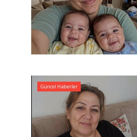
Güncel Haberler