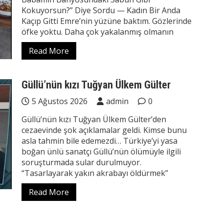
Kokuyorsun?” Diye Sordu — Kadın Bir Anda
Kaçıp Gitti Emre’nin yüzüne baktım. Gözlerinde
öfke yoktu. Daha çok yakalanmış olmanın
Read More
Güllü’nün kızı Tuğyan Ülkem Gülter
5 Ağustos 2026
admin
0
Güllü’nün kızı Tuğyan Ülkem Gülter’den
cezaevinde şok açıklamalar geldi. Kimse bunu
asla tahmin bile edemezdi… Türkiye’yi yasa
boğan ünlü sanatçı Güllü’nün ölümüyle ilgili
soruşturmada sular durulmuyor.
“Tasarlayarak yakın akrabayı öldürmek”
Read More