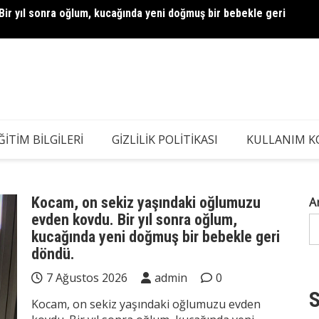
ir yıl sonra oğlum, kucağında yeni doğmuş bir bebekle geri
lendi.
On sek
kendil
ĞITIM BILGILERI
GIZLILIK POLITIKASI
KULLANIM K
Kocam, on sekiz yaşındaki oğlumuzu
A
evden kovdu. Bir yıl sonra oğlum,
kucağında yeni doğmuş bir bebekle geri
döndü.
7 Ağustos 2026
admin
0
S
Kocam, on sekiz yaşındaki oğlumuzu evden