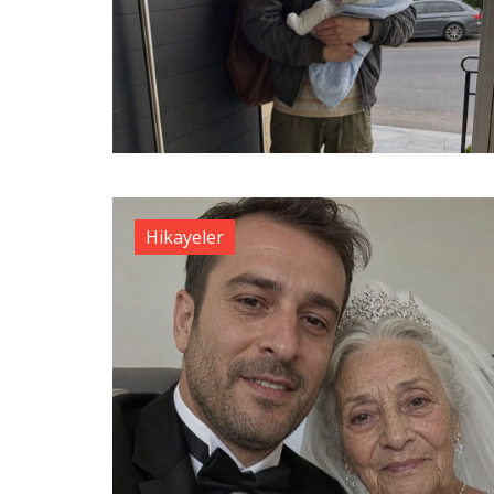
Hikayeler