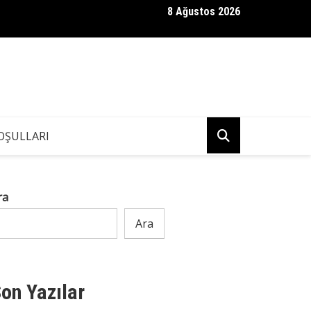
8 Ağustos 2026
izinci yaş günlerinde, kızlarım mutfak masasının üzerine iki solm
erinden nefret etmememi istediler.
OŞULLARI
ra
Ara
on Yazılar