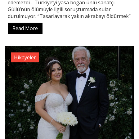
edemezdi… Türkiye’yi yasa boğan ünlü sanatçı
Güllü’nün ölümüyle ilgili soruşturmada sular
durulmuyor. “Tasarlayarak yakın akrabayı öldürmek”
Read More
Hikayeler