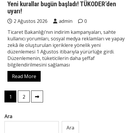
Yeni kurallar bugün başladı! TÜKODER’den
uyarı!
2 Ağustos 2026
admin
0
Ticaret Bakanlığı’nın indirim kampanyaları, sahte
kullanıcı yorumları, sosyal medya reklamları ve yapay
zekâ ile oluşturulan içeriklere yönelik yeni
düzenlemesi 1 Ağustos itibarıyla yürürlüğe girdi.
Düzenlemenin, tüketicilerin daha şeffaf
bilgilendirilmesini sağlaması
Read More
Yazı
1
2
sayfalaması
Ara
Ara