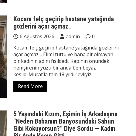
Kocam felç geçirip hastane yatağında
gözlerini açar açmaz..
6 Ağustos 2026
admin
0
Kocam felç geçirip hastane yatağında gözlerini
açar açmaz… Elimi tuttu ve bana ait olmayan
bir kadının adını fısıldadı. Kapının önündeki
hemşirenin yüzü bir anda bembeyaz
kesildi.Murat’la tam 18 yıldır evliyiz.
Read More
5 Yaşındaki Kızım, Eşimin İş Arkadaşına
“Neden Babamın Banyosundaki Sabun
Gibi Kokuyorsun?” Diye Sordu — Kadın
Bir Anda Kaçıp Gitti