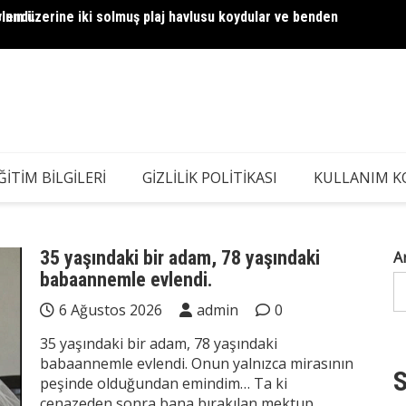
lendi.
ının üzerine iki solmuş plaj havlusu koydular ve benden
Dul Ba
Hesap 
ĞITIM BILGILERI
GIZLILIK POLITIKASI
KULLANIM K
35 yaşındaki bir adam, 78 yaşındaki
A
babaannemle evlendi.
6 Ağustos 2026
admin
0
35 yaşındaki bir adam, 78 yaşındaki
babaannemle evlendi. Onun yalnızca mirasının
S
peşinde olduğundan emindim… Ta ki
cenazeden sonra bana bırakılan mektup,