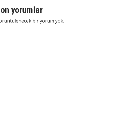
on yorumlar
örüntülenecek bir yorum yok.