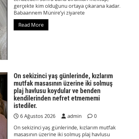
gerçekte kim olduğunu ortaya çıkarana kadar.
Babaannem Münire’yi ziyarete
Read More
On sekizinci yaş günlerinde, kızlarım
mutfak masasının üzerine iki solmuş
plaj havlusu koydular ve benden
kendilerinden nefret etmememi
istediler.
6 Ağustos 2026
admin
0
On sekizinci yaş günlerinde, kızlarım mutfak
masasının üzerine iki solmuş plaj havlusu