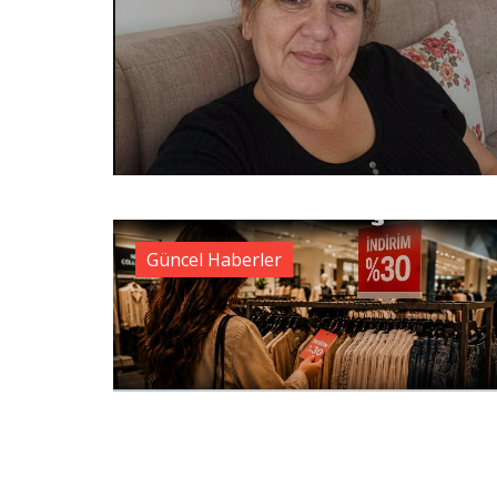
Güncel Haberler