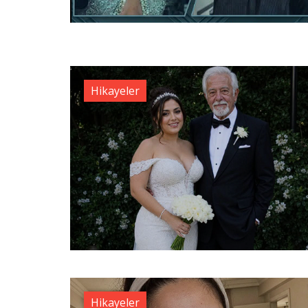
Hikayeler
Hikayeler