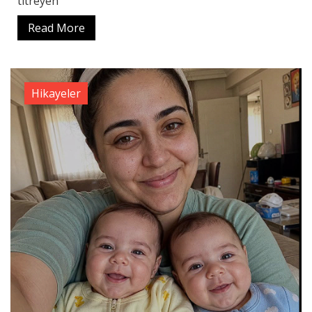
titreyen
Read More
Hikayeler