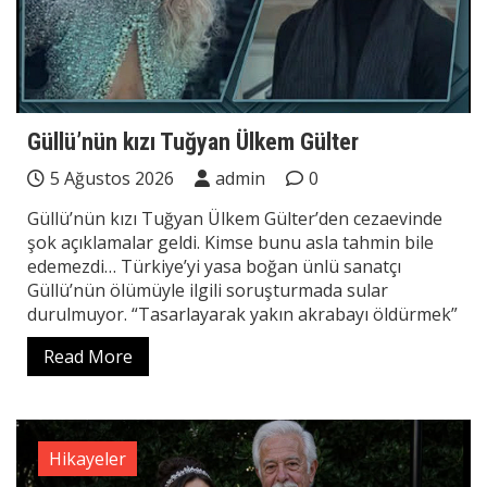
Güllü’nün kızı Tuğyan Ülkem Gülter
5 Ağustos 2026
admin
0
Güllü’nün kızı Tuğyan Ülkem Gülter’den cezaevinde
şok açıklamalar geldi. Kimse bunu asla tahmin bile
edemezdi… Türkiye’yi yasa boğan ünlü sanatçı
Güllü’nün ölümüyle ilgili soruşturmada sular
durulmuyor. “Tasarlayarak yakın akrabayı öldürmek”
Read More
Hikayeler