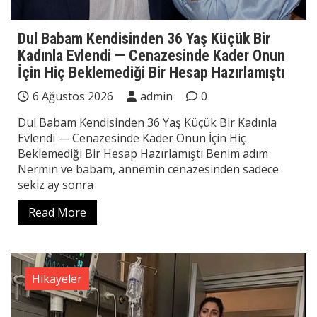
Dul Babam Kendisinden 36 Yaş Küçük Bir
Kadınla Evlendi — Cenazesinde Kader Onun
İçin Hiç Beklemediği Bir Hesap Hazırlamıştı
6 Ağustos 2026
admin
0
Dul Babam Kendisinden 36 Yaş Küçük Bir Kadınla
Evlendi — Cenazesinde Kader Onun İçin Hiç
Beklemediği Bir Hesap Hazırlamıştı Benim adım
Nermin ve babam, annemin cenazesinden sadece
sekiz ay sonra
Read More
Hikayeler