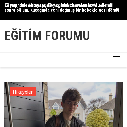
Skip
Kocam, on sekiz yaşındaki oğlumuzu evden kovdu. Bir yıl
35 yaşındaki bir adam, 78 yaşındaki babaannemle evlendi.
On
to
sonra oğlum, kucağında yeni doğmuş bir bebekle geri döndü.
üz
content
ke
EĞITIM FORUMU
Hikayeler