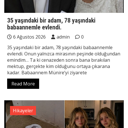
35 yaşındaki bir adam, 78 yaşındaki
babaannemle evlendi.
6 Ağustos 2026
admin
0
35 yaşındaki bir adam, 78 yaşındaki babaannemle
evlendi. Onun yalnızca mirasının peşinde olduğundan
emindim… Ta ki cenazeden sonra bana bırakılan
mektup, gerçekte kim olduğunu ortaya çıkarana
kadar. Babaannem Münire’yi ziyarete
Read More
Hikayeler