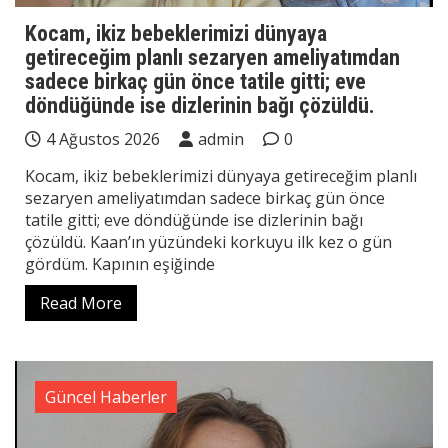
Kocam, ikiz bebeklerimizi dünyaya
getireceğim planlı sezaryen ameliyatımdan
sadece birkaç gün önce tatile gitti; eve
döndüğünde ise dizlerinin bağı çözüldü.
4 Ağustos 2026
admin
0
Kocam, ikiz bebeklerimizi dünyaya getireceğim planlı
sezaryen ameliyatımdan sadece birkaç gün önce
tatile gitti; eve döndüğünde ise dizlerinin bağı
çözüldü. Kaan’ın yüzündeki korkuyu ilk kez o gün
gördüm. Kapının eşiğinde
Read More
Güncel Haberler