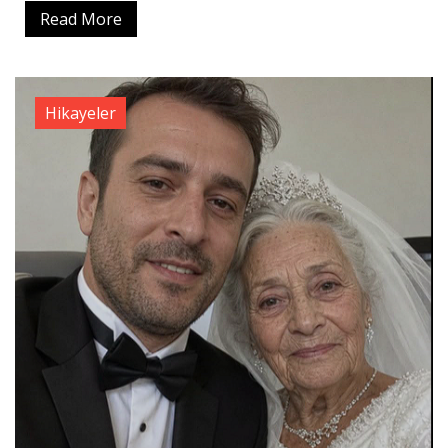
Read More
Hikayeler