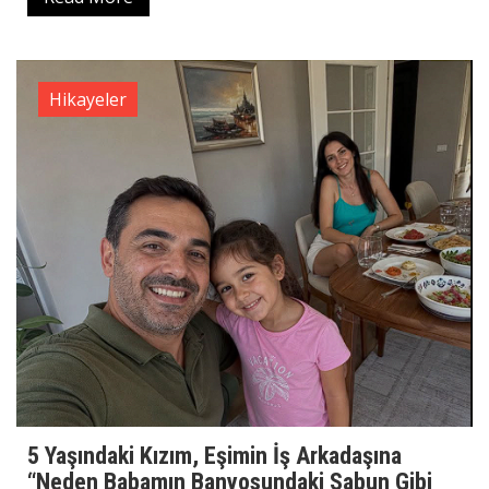
Hikayeler
5 Yaşındaki Kızım, Eşimin İş Arkadaşına
“Neden Babamın Banyosundaki Sabun Gibi