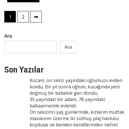
Yazı
1
2
sayfalaması
Ara
Ara
Son Yazılar
Kocam, on sekiz yaşındaki oğlumuzu evden
kovdu. Bir yıl sonra oğlum, kucağında yeni
doğmuş bir bebekle geri döndü.
35 yaşındaki bir adam, 78 yaşındaki
babaannemle evlendi.
On sekizinci yaş günlerinde, kızlarım mutfak
masasının üzerine iki solmuş plaj havlusu
koydular ve benden kendilerinden nefret