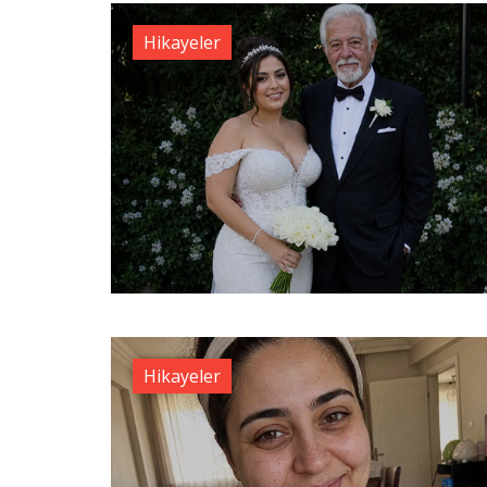
Hikayeler
Hikayeler