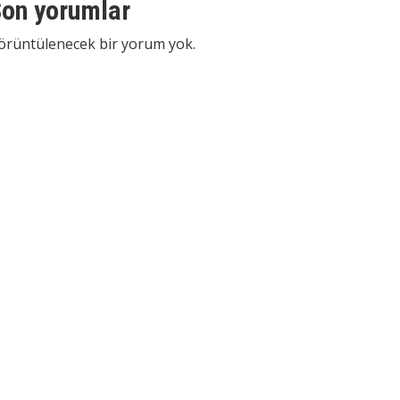
on yorumlar
örüntülenecek bir yorum yok.