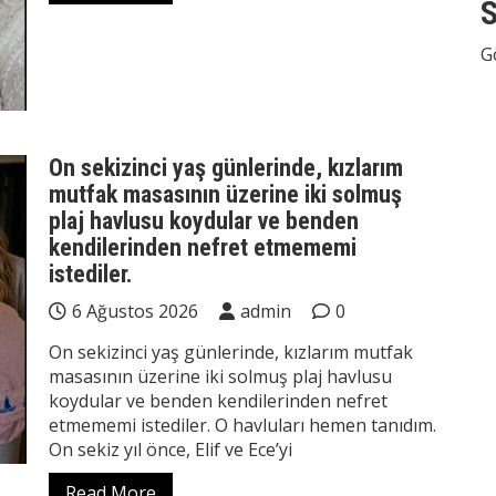
S
G
On sekizinci yaş günlerinde, kızlarım
mutfak masasının üzerine iki solmuş
plaj havlusu koydular ve benden
kendilerinden nefret etmememi
istediler.
6 Ağustos 2026
admin
0
On sekizinci yaş günlerinde, kızlarım mutfak
masasının üzerine iki solmuş plaj havlusu
koydular ve benden kendilerinden nefret
etmememi istediler. O havluları hemen tanıdım.
On sekiz yıl önce, Elif ve Ece’yi
Read More