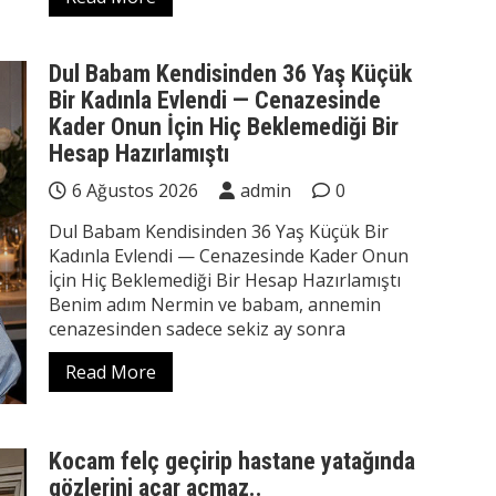
Dul Babam Kendisinden 36 Yaş Küçük
Bir Kadınla Evlendi — Cenazesinde
Kader Onun İçin Hiç Beklemediği Bir
Hesap Hazırlamıştı
6 Ağustos 2026
admin
0
Dul Babam Kendisinden 36 Yaş Küçük Bir
Kadınla Evlendi — Cenazesinde Kader Onun
İçin Hiç Beklemediği Bir Hesap Hazırlamıştı
Benim adım Nermin ve babam, annemin
cenazesinden sadece sekiz ay sonra
Read More
Kocam felç geçirip hastane yatağında
gözlerini açar açmaz..