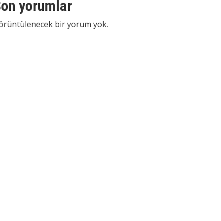
on yorumlar
örüntülenecek bir yorum yok.