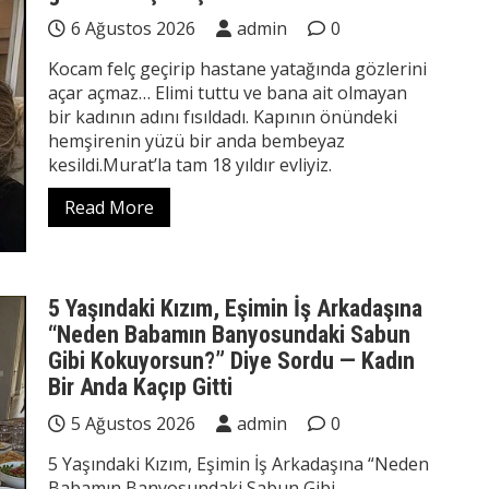
6 Ağustos 2026
admin
0
Kocam felç geçirip hastane yatağında gözlerini
açar açmaz… Elimi tuttu ve bana ait olmayan
bir kadının adını fısıldadı. Kapının önündeki
hemşirenin yüzü bir anda bembeyaz
kesildi.Murat’la tam 18 yıldır evliyiz.
Read More
5 Yaşındaki Kızım, Eşimin İş Arkadaşına
“Neden Babamın Banyosundaki Sabun
Gibi Kokuyorsun?” Diye Sordu — Kadın
Bir Anda Kaçıp Gitti
5 Ağustos 2026
admin
0
5 Yaşındaki Kızım, Eşimin İş Arkadaşına “Neden
Babamın Banyosundaki Sabun Gibi