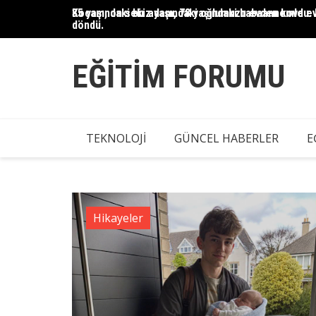
Skip
Kocam, on sekiz yaşındaki oğlumuzu evden kovdu. B
35 yaşındaki bir adam, 78 yaşındaki babaannemle ev
to
döndü.
content
EĞITIM FORUMU
TEKNOLOJI
GÜNCEL HABERLER
E
Hikayeler