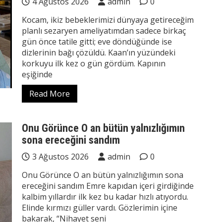
4 Ağustos 2026
admin
0
Kocam, ikiz bebeklerimizi dünyaya getireceğim
planlı sezaryen ameliyatımdan sadece birkaç
gün önce tatile gitti; eve döndüğünde ise
dizlerinin bağı çözüldü. Kaan’ın yüzündeki
korkuyu ilk kez o gün gördüm. Kapının
eşiğinde
Read More
Onu Görünce O an bütün yalnızlığımın
sona ereceğini sandım
3 Ağustos 2026
admin
0
Onu Görünce O an bütün yalnızlığımın sona
ereceğini sandım Emre kapıdan içeri girdiğinde
kalbim yıllardır ilk kez bu kadar hızlı atıyordu.
Elinde kırmızı güller vardı. Gözlerimin içine
bakarak, “Nihayet seni