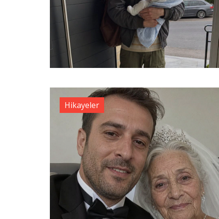
Hikayeler