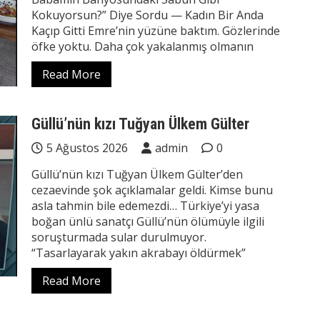
Kokuyorsun?” Diye Sordu — Kadın Bir Anda
Kaçıp Gitti Emre’nin yüzüne baktım. Gözlerinde
öfke yoktu. Daha çok yakalanmış olmanın
Read More
Güllü’nün kızı Tuğyan Ülkem Gülter
5 Ağustos 2026
admin
0
Güllü’nün kızı Tuğyan Ülkem Gülter’den
cezaevinde şok açıklamalar geldi. Kimse bunu
asla tahmin bile edemezdi… Türkiye’yi yasa
boğan ünlü sanatçı Güllü’nün ölümüyle ilgili
soruşturmada sular durulmuyor.
“Tasarlayarak yakın akrabayı öldürmek”
Read More