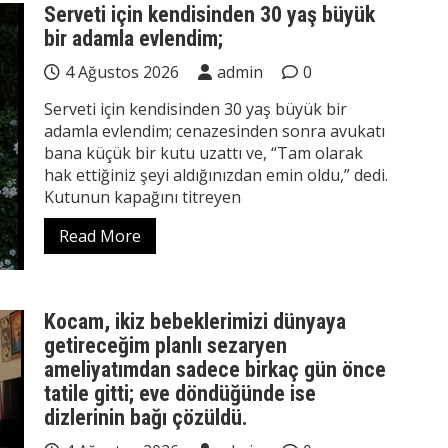
Serveti için kendisinden 30 yaş büyük
bir adamla evlendim;
4 Ağustos 2026
admin
0
Serveti için kendisinden 30 yaş büyük bir
adamla evlendim; cenazesinden sonra avukatı
bana küçük bir kutu uzattı ve, “Tam olarak
hak ettiğiniz şeyi aldığınızdan emin oldu,” dedi.
Kutunun kapağını titreyen
Read More
Kocam, ikiz bebeklerimizi dünyaya
getireceğim planlı sezaryen
ameliyatımdan sadece birkaç gün önce
tatile gitti; eve döndüğünde ise
dizlerinin bağı çözüldü.