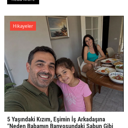
Hikayeler
5 Yaşındaki Kızım, Eşimin İş Arkadaşına
“Neden Babamın Banyosundaki Sabun Gibi