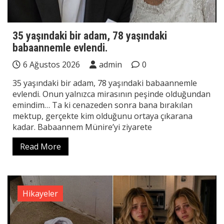
35 yaşındaki bir adam, 78 yaşındaki
babaannemle evlendi.
6 Ağustos 2026
admin
0
35 yaşındaki bir adam, 78 yaşındaki babaannemle
evlendi. Onun yalnızca mirasının peşinde olduğundan
emindim… Ta ki cenazeden sonra bana bırakılan
mektup, gerçekte kim olduğunu ortaya çıkarana
kadar. Babaannem Münire’yi ziyarete
Read More
Hikayeler