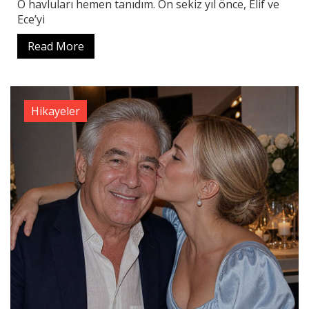
O havluları hemen tanıdım. On sekiz yıl önce, Elif ve
Ece’yi
Read More
Hikayeler