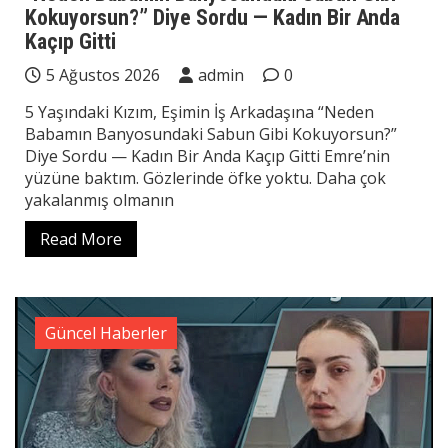
Kokuyorsun?” Diye Sordu — Kadın Bir Anda
Kaçıp Gitti
5 Ağustos 2026
admin
0
5 Yaşındaki Kızım, Eşimin İş Arkadaşına “Neden
Babamın Banyosundaki Sabun Gibi Kokuyorsun?”
Diye Sordu — Kadın Bir Anda Kaçıp Gitti Emre’nin
yüzüne baktım. Gözlerinde öfke yoktu. Daha çok
yakalanmış olmanın
Read More
Güncel Haberler