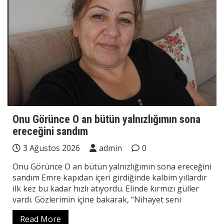
Onu Görünce O an bütün yalnızlığımın sona
ereceğini sandım
3 Ağustos 2026
admin
0
Onu Görünce O an bütün yalnızlığımın sona ereceğini
sandım Emre kapıdan içeri girdiğinde kalbim yıllardır
ilk kez bu kadar hızlı atıyordu. Elinde kırmızı güller
vardı. Gözlerimin içine bakarak, “Nihayet seni
Read More