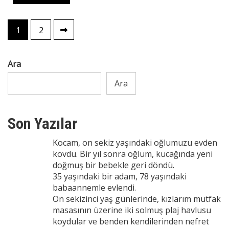
Yazı
1
2
sayfalaması
Ara
Ara
Son Yazılar
Kocam, on sekiz yaşındaki oğlumuzu evden
kovdu. Bir yıl sonra oğlum, kucağında yeni
doğmuş bir bebekle geri döndü.
35 yaşındaki bir adam, 78 yaşındaki
babaannemle evlendi.
On sekizinci yaş günlerinde, kızlarım mutfak
masasının üzerine iki solmuş plaj havlusu
koydular ve benden kendilerinden nefret