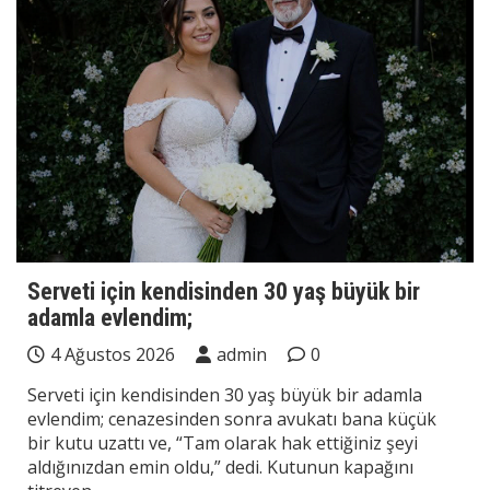
Serveti için kendisinden 30 yaş büyük bir
adamla evlendim;
4 Ağustos 2026
admin
0
Serveti için kendisinden 30 yaş büyük bir adamla
evlendim; cenazesinden sonra avukatı bana küçük
bir kutu uzattı ve, “Tam olarak hak ettiğiniz şeyi
aldığınızdan emin oldu,” dedi. Kutunun kapağını