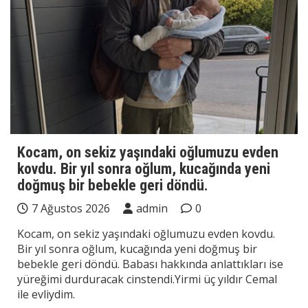
Kocam, on sekiz yaşındaki oğlumuzu evden
kovdu. Bir yıl sonra oğlum, kucağında yeni
doğmuş bir bebekle geri döndü.
7 Ağustos 2026
admin
0
Kocam, on sekiz yaşındaki oğlumuzu evden kovdu.
Bir yıl sonra oğlum, kucağında yeni doğmuş bir
bebekle geri döndü. Babası hakkında anlattıkları ise
yüreğimi durduracak cinstendi.Yirmi üç yıldır Cemal
ile evliydim.