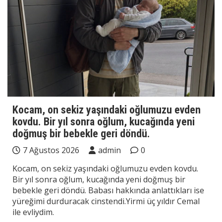
Kocam, on sekiz yaşındaki oğlumuzu evden
kovdu. Bir yıl sonra oğlum, kucağında yeni
doğmuş bir bebekle geri döndü.
7 Ağustos 2026
admin
0
Kocam, on sekiz yaşındaki oğlumuzu evden kovdu.
Bir yıl sonra oğlum, kucağında yeni doğmuş bir
bebekle geri döndü. Babası hakkında anlattıkları ise
yüreğimi durduracak cinstendi.Yirmi üç yıldır Cemal
ile evliydim.