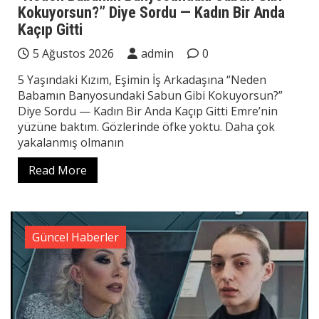
Kokuyorsun?” Diye Sordu — Kadın Bir Anda
Kaçıp Gitti
5 Ağustos 2026
admin
0
5 Yaşındaki Kızım, Eşimin İş Arkadaşına “Neden
Babamın Banyosundaki Sabun Gibi Kokuyorsun?”
Diye Sordu — Kadın Bir Anda Kaçıp Gitti Emre’nin
yüzüne baktım. Gözlerinde öfke yoktu. Daha çok
yakalanmış olmanın
Read More
Güncel Haberler