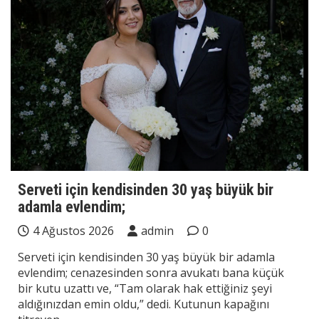
Serveti için kendisinden 30 yaş büyük bir
adamla evlendim;
4 Ağustos 2026
admin
0
Serveti için kendisinden 30 yaş büyük bir adamla
evlendim; cenazesinden sonra avukatı bana küçük
bir kutu uzattı ve, “Tam olarak hak ettiğiniz şeyi
aldığınızdan emin oldu,” dedi. Kutunun kapağını