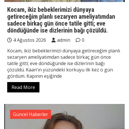
Kocam, ikiz bebeklerimizi dünyaya
getireceğim planlı sezaryen ameliyatımdan
sadece birkaç gün önce tatile gitti; eve
döndüğünde ise dizlerinin bağı çözüldü.
4 Ağustos 2026
admin
0
Kocam, ikiz bebeklerimizi dünyaya getireceğim planlı
sezaryen ameliyatımdan sadece birkaç gün önce
tatile gitti; eve döndüğünde ise dizlerinin bağı
çözüldü. Kaan’ın yüzündeki korkuyu ilk kez o gün
gördüm. Kapının eşiğinde
Read More
Güncel Haberler