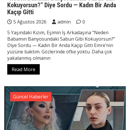
Kokuyorsun?” Diye Sordu — Kadın Bir Anda
Kaçıp Gitti
5 Ağustos 2026
admin
0
5 Yaşındaki Kızım, Eşimin İş Arkadaşına “Neden
Babamın Banyosundaki Sabun Gibi Kokuyorsun?”
Diye Sordu — Kadın Bir Anda Kaçıp Gitti Emre’nin
yüzüne baktım. Gözlerinde öfke yoktu. Daha çok
yakalanmış olmanın
Read More
Güncel Haberler