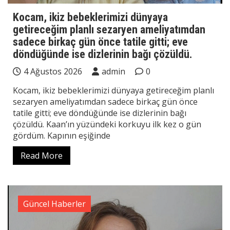
Kocam, ikiz bebeklerimizi dünyaya
getireceğim planlı sezaryen ameliyatımdan
sadece birkaç gün önce tatile gitti; eve
döndüğünde ise dizlerinin bağı çözüldü.
4 Ağustos 2026
admin
0
Kocam, ikiz bebeklerimizi dünyaya getireceğim planlı
sezaryen ameliyatımdan sadece birkaç gün önce
tatile gitti; eve döndüğünde ise dizlerinin bağı
çözüldü. Kaan’ın yüzündeki korkuyu ilk kez o gün
gördüm. Kapının eşiğinde
Read More
Güncel Haberler