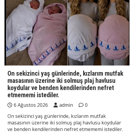
On sekizinci yaş günlerinde, kızlarım mutfak
masasının üzerine iki solmuş plaj havlusu
koydular ve benden kendilerinden nefret
etmememi istediler.
6 Ağustos 2026
admin
0
On sekizinci yaş günlerinde, kızlarım mutfak
masasının üzerine iki solmuş plaj havlusu koydular
ve benden kendilerinden nefret etmememi istediler.