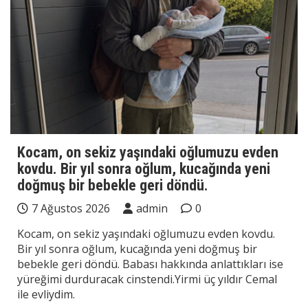
Kocam, on sekiz yaşındaki oğlumuzu evden
kovdu. Bir yıl sonra oğlum, kucağında yeni
doğmuş bir bebekle geri döndü.
7 Ağustos 2026
admin
0
Kocam, on sekiz yaşındaki oğlumuzu evden kovdu.
Bir yıl sonra oğlum, kucağında yeni doğmuş bir
bebekle geri döndü. Babası hakkında anlattıkları ise
yüreğimi durduracak cinstendi.Yirmi üç yıldır Cemal
ile evliydim.