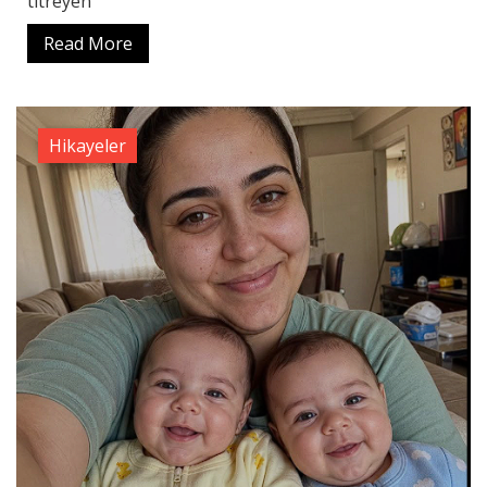
titreyen
Read More
Hikayeler