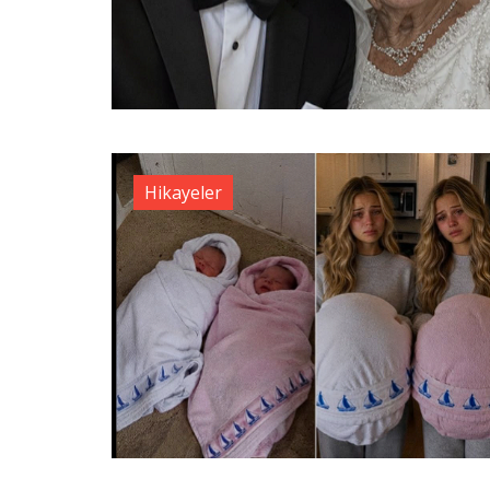
Hikayeler