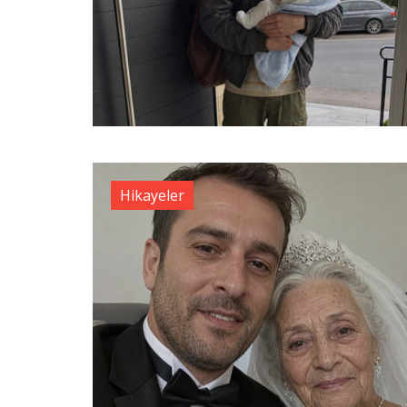
Hikayeler