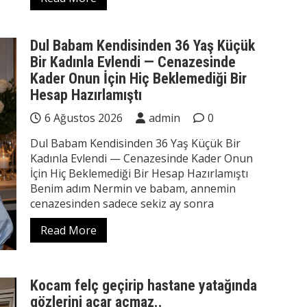
Dul Babam Kendisinden 36 Yaş Küçük
Bir Kadınla Evlendi — Cenazesinde
Kader Onun İçin Hiç Beklemediği Bir
Hesap Hazırlamıştı
6 Ağustos 2026
admin
0
Dul Babam Kendisinden 36 Yaş Küçük Bir
Kadınla Evlendi — Cenazesinde Kader Onun
İçin Hiç Beklemediği Bir Hesap Hazırlamıştı
Benim adım Nermin ve babam, annemin
cenazesinden sadece sekiz ay sonra
Read More
Kocam felç geçirip hastane yatağında
gözlerini açar açmaz..