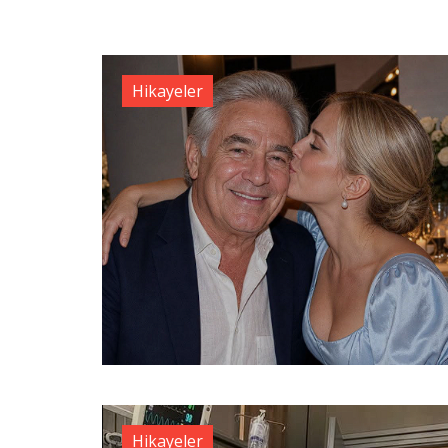
Hikayeler
Hikayeler