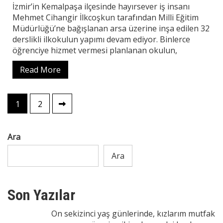
İzmir’in Kemalpaşa ilçesinde hayırsever iş insanı
Mehmet Cihangir İlkcoşkun tarafından Milli Eğitim
Müdürlüğü’ne bağışlanan arsa üzerine inşa edilen 32
derslikli ilkokulun yapımı devam ediyor. Binlerce
öğrenciye hizmet vermesi planlanan okulun,
Read More
Yazı
1
2
sayfalaması
Ara
Ara
Son Yazılar
On sekizinci yaş günlerinde, kızlarım mutfak