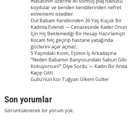
masasının üzerine iki solmuş plaj havlusu
koydular ve benden kendilerinden nefret
etmememi istediler.
Dul Babam Kendisinden 36 Yaş Küçük Bir
Kadınla Evlendi — Cenazesinde Kader Onun
İçin Hiç Beklemediği Bir Hesap Hazırlamıştı
Kocam felç geçirip hastane yatağında
gözlerini açar açmaz..
5 Yaşındaki Kızım, Eşimin İş Arkadaşına
“Neden Babamın Banyosundaki Sabun Gibi
Kokuyorsun?” Diye Sordu — Kadın Bir Anda
Kaçıp Gitti
Güllü’nün kızı Tuğyan Ülkem Gülter
Son yorumlar
Görüntülenecek bir yorum yok.