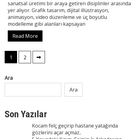
sanatsal üretimi bir araya getiren disiplinler arasında
yer alıyor. Grafik tasarım, dijital illüstrasyon,
animasyon, video düzenleme ve üç boyutlu
modelleme gibi alanları kapsayan
Read More
Yazı
1
2
sayfalaması
Ara
Ara
Son Yazılar
Kocam felç geçirip hastane yatağında
gözlerini açar açmaz..