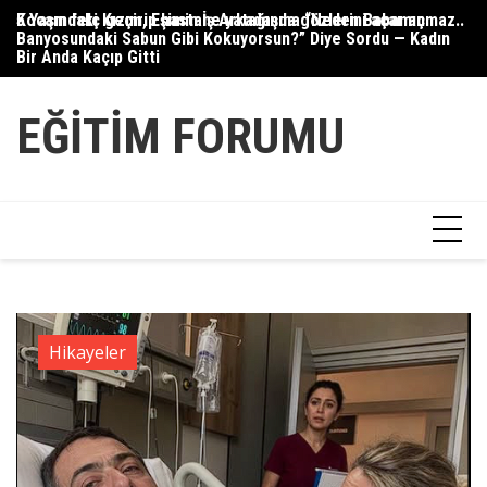
Skip
Kocam felç geçirip hastane yatağında gözlerini açar açmaz..
5 Yaşındaki Kızım, Eşimin İş Arkadaşına “Neden Babamın
Gü
to
Banyosundaki Sabun Gibi Kokuyorsun?” Diye Sordu — Kadın
content
Bir Anda Kaçıp Gitti
EĞITIM FORUMU
Hikayeler