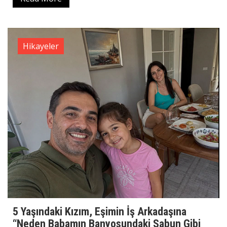
Hikayeler
5 Yaşındaki Kızım, Eşimin İş Arkadaşına
“Neden Babamın Banyosundaki Sabun Gibi