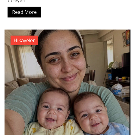
titreyen
Read More
Hikayeler