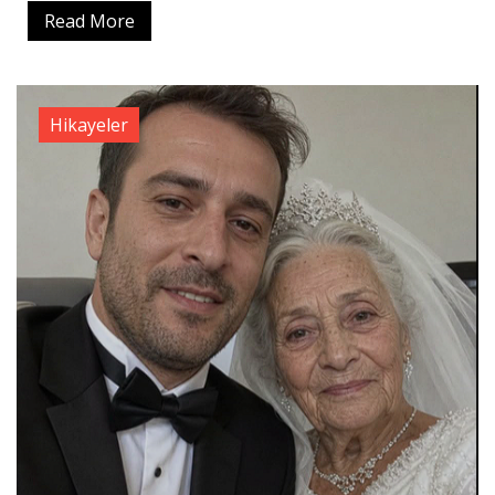
Read More
Hikayeler