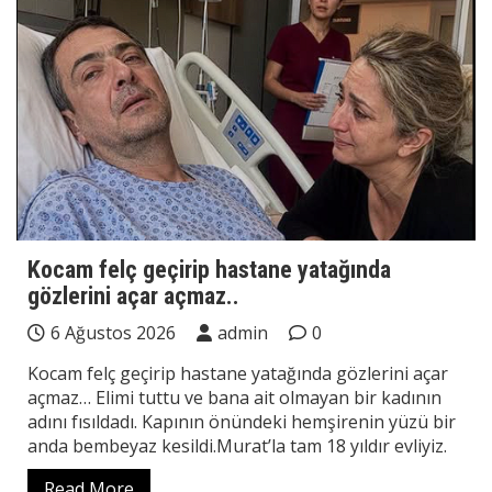
Kocam felç geçirip hastane yatağında
gözlerini açar açmaz..
6 Ağustos 2026
admin
0
Kocam felç geçirip hastane yatağında gözlerini açar
açmaz… Elimi tuttu ve bana ait olmayan bir kadının
adını fısıldadı. Kapının önündeki hemşirenin yüzü bir
anda bembeyaz kesildi.Murat’la tam 18 yıldır evliyiz.
Read More