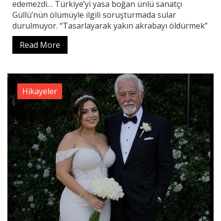
edemezdi… Türkiye’yi yasa boğan ünlü sanatçı
Güllü’nün ölümüyle ilgili soruşturmada sular
durulmuyor. “Tasarlayarak yakın akrabayı öldürmek”
Read More
Hikayeler