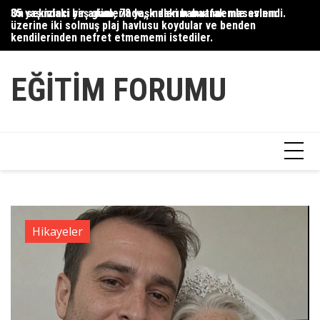
Skip
35 yaşındaki bir adam, 78 yaşındaki babaannemle evlendi.
On sekizinci yaş günlerinde, kızlarım mutfak masasının
Du
to
üzerine iki solmuş plaj havlusu koydular ve benden
Ce
content
kendilerinden nefret etmememi istediler.
Ha
EĞITIM FORUMU
Hikayeler