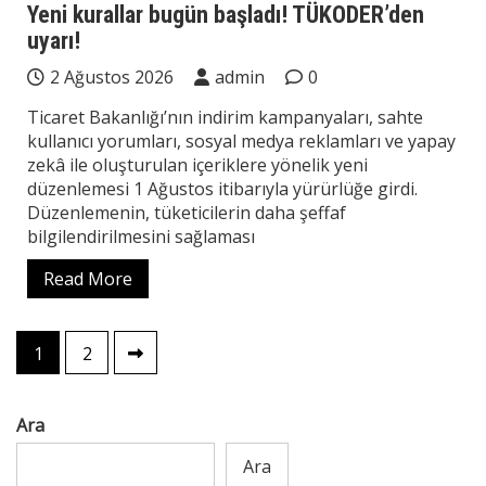
Yeni kurallar bugün başladı! TÜKODER’den
uyarı!
2 Ağustos 2026
admin
0
Ticaret Bakanlığı’nın indirim kampanyaları, sahte
kullanıcı yorumları, sosyal medya reklamları ve yapay
zekâ ile oluşturulan içeriklere yönelik yeni
düzenlemesi 1 Ağustos itibarıyla yürürlüğe girdi.
Düzenlemenin, tüketicilerin daha şeffaf
bilgilendirilmesini sağlaması
Read More
Yazı
1
2
sayfalaması
Ara
Ara