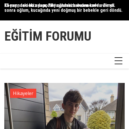
Skip
Kocam, on sekiz yaşındaki oğlumuzu evden kovdu. Bir yıl
35 yaşındaki bir adam, 78 yaşındaki babaannemle evlendi.
On
to
sonra oğlum, kucağında yeni doğmuş bir bebekle geri döndü.
üz
content
ke
EĞITIM FORUMU
Hikayeler