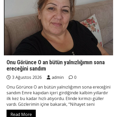
Onu Görünce O an bütün yalnızlığımın sona
ereceğini sandım
3 Ağustos 2026
admin
0
Onu Görünce O an bütün yalnızlığımın sona ereceğini
sandım Emre kapıdan içeri girdiğinde kalbim yıllardır
ilk kez bu kadar hızlı atıyordu. Elinde kırmızı güller
vardı. Gözlerimin içine bakarak, “Nihayet seni
Read More