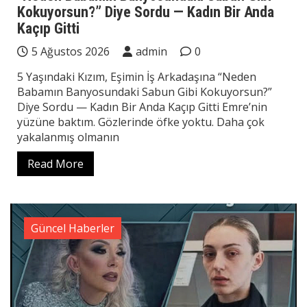
Kokuyorsun?” Diye Sordu — Kadın Bir Anda
Kaçıp Gitti
5 Ağustos 2026
admin
0
5 Yaşındaki Kızım, Eşimin İş Arkadaşına “Neden
Babamın Banyosundaki Sabun Gibi Kokuyorsun?”
Diye Sordu — Kadın Bir Anda Kaçıp Gitti Emre’nin
yüzüne baktım. Gözlerinde öfke yoktu. Daha çok
yakalanmış olmanın
Read More
Güncel Haberler