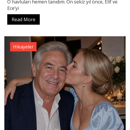
O havluları hemen tanıdım. On sekiz yıl önce, Elif ve
Ece’yi
Read More
Hikayeler