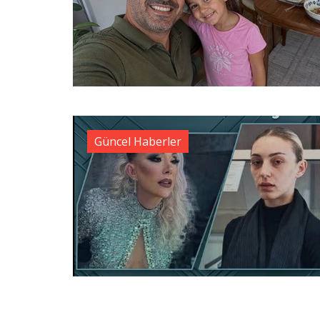
Güncel Haberler