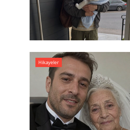
Hikayeler