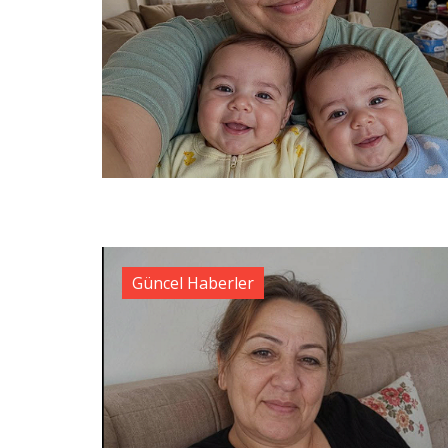
Güncel Haberler