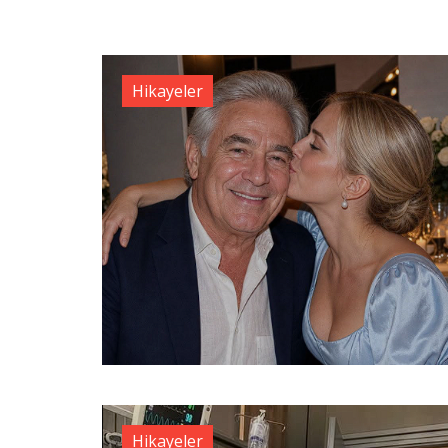
Hikayeler
Hikayeler