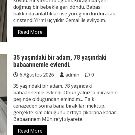
kovdu. Bir yıl sonra oğlum, kucağında yeni
doğmuş bir bebekle geri döndü. Babası
hakkında anlattıkları ise yüreğimi durduracak
cinstendi.Yirmi üç yıldır Cemal ile evliydim.
Read More
35 yaşındaki bir adam, 78 yaşındaki
babaannemle evlendi.
6 Ağustos 2026
admin
0
35 yaşındaki bir adam, 78 yaşındaki
babaannemle evlendi. Onun yalnızca mirasının
peşinde olduğundan emindim… Ta ki
cenazeden sonra bana bırakılan mektup,
gerçekte kim olduğunu ortaya çıkarana kadar.
Babaannem Münire’yi ziyarete
Read More