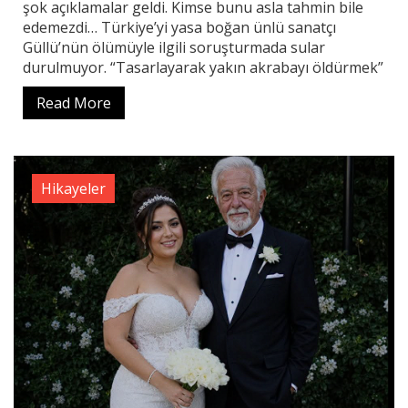
şok açıklamalar geldi. Kimse bunu asla tahmin bile
edemezdi… Türkiye’yi yasa boğan ünlü sanatçı
Güllü’nün ölümüyle ilgili soruşturmada sular
durulmuyor. “Tasarlayarak yakın akrabayı öldürmek”
Read More
Hikayeler