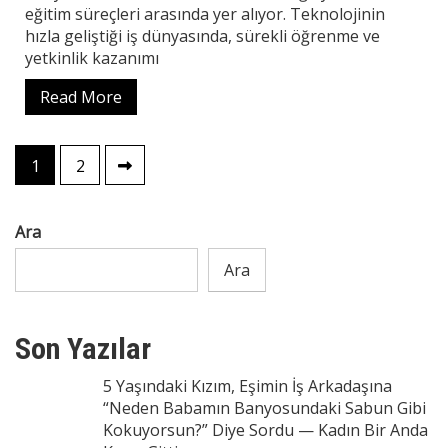
eğitim süreçleri arasında yer alıyor. Teknolojinin
hızla geliştiği iş dünyasında, sürekli öğrenme ve
yetkinlik kazanımı
Read More
Yazı
1
2
sayfalaması
Ara
Ara
Son Yazılar
5 Yaşındaki Kızım, Eşimin İş Arkadaşına
“Neden Babamın Banyosundaki Sabun Gibi
Kokuyorsun?” Diye Sordu — Kadın Bir Anda