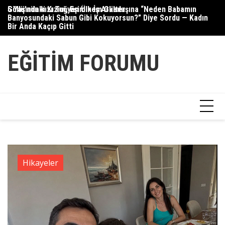
Skip
5 Yaşındaki Kızım, Eşimin İş Arkadaşına “Neden Babamın
Güllü’nün kızı Tuğyan Ülkem Gülter
Se
to
Banyosundaki Sabun Gibi Kokuyorsun?” Diye Sordu — Kadın
content
Bir Anda Kaçıp Gitti
EĞITIM FORUMU
Hikayeler