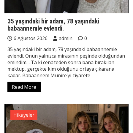
35 yaşındaki bir adam, 78 yaşındaki
babaannemle evlendi.
6 Ağustos 2026
admin
0
35 yaşındaki bir adam, 78 yaşındaki babaannemle
evlendi. Onun yalnızca mirasının peşinde olduğundan
emindim… Ta ki cenazeden sonra bana bırakılan
mektup, gerçekte kim olduğunu ortaya çıkarana
kadar. Babaannem Münire’yi ziyarete
Read More
Hikayeler