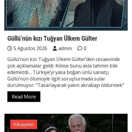
Güllü’nün kızı Tuğyan Ülkem Gülter
5 Ağustos 2026
admin
0
Güllü’nün kızı Tuğyan Ülkem Gülter’den cezaevinde
şok açıklamalar geldi. Kimse bunu asla tahmin bile
edemezdi… Türkiye’yi yasa boğan ünlü sanatçı
Güllü’nün ölümüyle ilgili soruşturmada sular
durulmuyor. “Tasarlayarak yakın akrabayı öldürmek”
Read More
Hikayeler