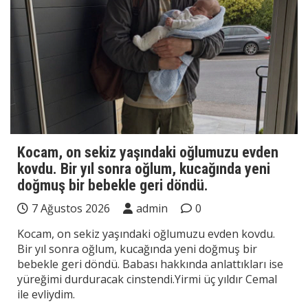
Kocam, on sekiz yaşındaki oğlumuzu evden
kovdu. Bir yıl sonra oğlum, kucağında yeni
doğmuş bir bebekle geri döndü.
7 Ağustos 2026
admin
0
Kocam, on sekiz yaşındaki oğlumuzu evden kovdu.
Bir yıl sonra oğlum, kucağında yeni doğmuş bir
bebekle geri döndü. Babası hakkında anlattıkları ise
yüreğimi durduracak cinstendi.Yirmi üç yıldır Cemal
ile evliydim.