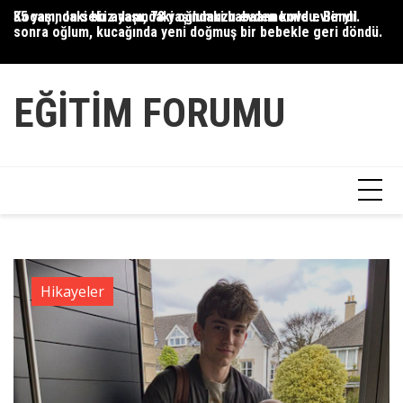
Skip
Kocam, on sekiz yaşındaki oğlumuzu evden kovdu. Bir yıl
35 yaşındaki bir adam, 78 yaşındaki babaannemle evlendi.
On
to
sonra oğlum, kucağında yeni doğmuş bir bebekle geri döndü.
üz
content
ke
EĞITIM FORUMU
Hikayeler