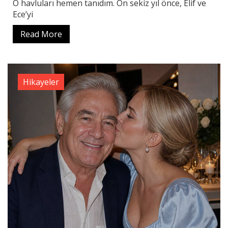
O havluları hemen tanıdım. On sekiz yıl önce, Elif ve
Ece’yi
Read More
Hikayeler