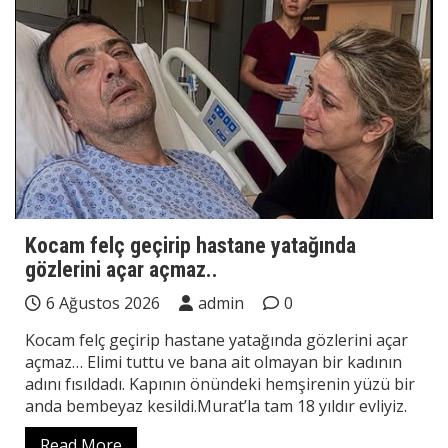
Kocam felç geçirip hastane yatağında
gözlerini açar açmaz..
6 Ağustos 2026
admin
0
Kocam felç geçirip hastane yatağında gözlerini açar
açmaz… Elimi tuttu ve bana ait olmayan bir kadının
adını fısıldadı. Kapının önündeki hemşirenin yüzü bir
anda bembeyaz kesildi.Murat’la tam 18 yıldır evliyiz.
Read More