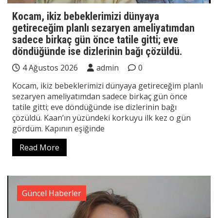
Kocam, ikiz bebeklerimizi dünyaya
getireceğim planlı sezaryen ameliyatımdan
sadece birkaç gün önce tatile gitti; eve
döndüğünde ise dizlerinin bağı çözüldü.
4 Ağustos 2026
admin
0
Kocam, ikiz bebeklerimizi dünyaya getireceğim planlı
sezaryen ameliyatımdan sadece birkaç gün önce
tatile gitti; eve döndüğünde ise dizlerinin bağı
çözüldü. Kaan’ın yüzündeki korkuyu ilk kez o gün
gördüm. Kapının eşiğinde
Read More
Güncel Haberler