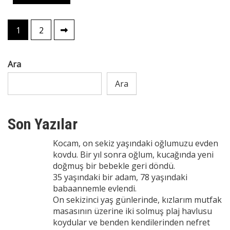
Yazı
1
2
sayfalaması
Ara
Ara
Son Yazılar
Kocam, on sekiz yaşındaki oğlumuzu evden
kovdu. Bir yıl sonra oğlum, kucağında yeni
doğmuş bir bebekle geri döndü.
35 yaşındaki bir adam, 78 yaşındaki
babaannemle evlendi.
On sekizinci yaş günlerinde, kızlarım mutfak
masasının üzerine iki solmuş plaj havlusu
koydular ve benden kendilerinden nefret