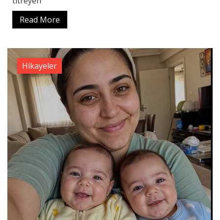
titreyen
Read More
Hikayeler