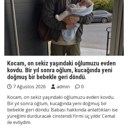
Kocam, on sekiz yaşındaki oğlumuzu evden
kovdu. Bir yıl sonra oğlum, kucağında yeni
doğmuş bir bebekle geri döndü.
7 Ağustos 2026
admin
0
Kocam, on sekiz yaşındaki oğlumuzu evden kovdu.
Bir yıl sonra oğlum, kucağında yeni doğmuş bir
bebekle geri döndü. Babası hakkında anlattıkları ise
yüreğimi durduracak cinstendi.Yirmi üç yıldır Cemal
ile evliydim.