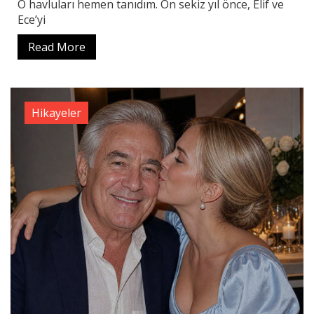
O havluları hemen tanıdım. On sekiz yıl önce, Elif ve
Ece’yi
Read More
Hikayeler