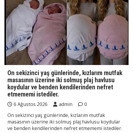
On sekizinci yaş günlerinde, kızlarım mutfak
masasının üzerine iki solmuş plaj havlusu
koydular ve benden kendilerinden nefret
etmememi istediler.
6 Ağustos 2026
admin
0
On sekizinci yaş günlerinde, kızlarım mutfak
masasının üzerine iki solmuş plaj havlusu koydular
ve benden kendilerinden nefret etmememi istediler.