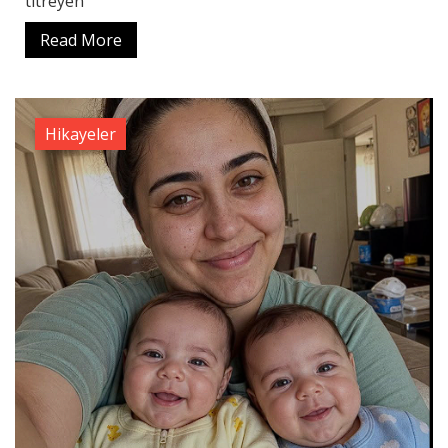
titreyen
Read More
Hikayeler