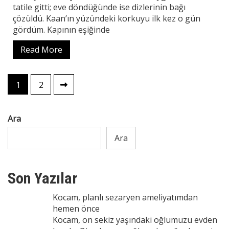
tatile gitti; eve döndüğünde ise dizlerinin bağı
çözüldü. Kaan’ın yüzündeki korkuyu ilk kez o gün
gördüm. Kapının eşiğinde
Read More
Yazı
1
2
sayfalaması
Ara
Ara
Son Yazılar
Kocam, planlı sezaryen ameliyatımdan
hemen önce
Kocam, on sekiz yaşındaki oğlumuzu evden