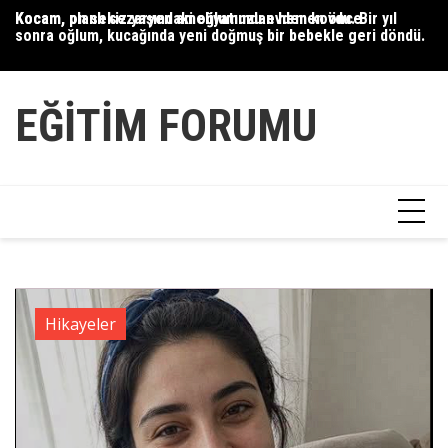
Skip
Kocam, planlı sezaryen ameliyatımdan hemen önce
Kocam, on sekiz yaşındaki oğlumuzu evden kovdu. Bir yıl
35
to
sonra oğlum, kucağında yeni doğmuş bir bebekle geri döndü.
content
EĞITIM FORUMU
Hikayeler