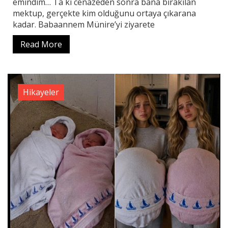
emindim… Ta ki cenazeden sonra bana bırakılan
mektup, gerçekte kim olduğunu ortaya çıkarana
kadar. Babaannem Münire’yi ziyarete
Read More
Hikayeler