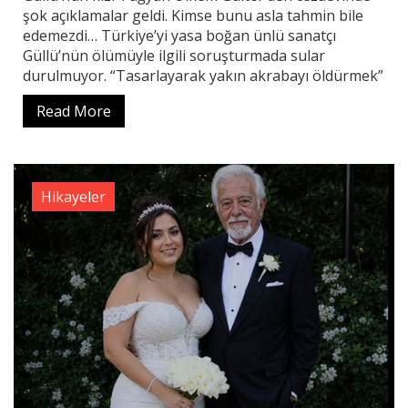
şok açıklamalar geldi. Kimse bunu asla tahmin bile
edemezdi… Türkiye’yi yasa boğan ünlü sanatçı
Güllü’nün ölümüyle ilgili soruşturmada sular
durulmuyor. “Tasarlayarak yakın akrabayı öldürmek”
Read More
Hikayeler