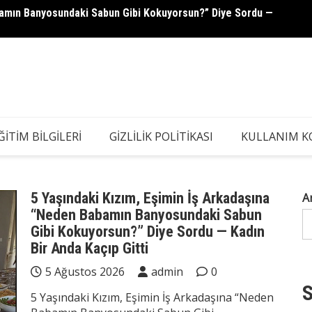
abamın Banyosundaki Sabun Gibi Kokuyorsun?” Diye Sordu —
Servet
ĞITIM BILGILERI
GIZLILIK POLITIKASI
KULLANIM K
5 Yaşındaki Kızım, Eşimin İş Arkadaşına
A
“Neden Babamın Banyosundaki Sabun
Gibi Kokuyorsun?” Diye Sordu — Kadın
Bir Anda Kaçıp Gitti
5 Ağustos 2026
admin
0
S
5 Yaşındaki Kızım, Eşimin İş Arkadaşına “Neden