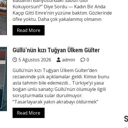
Babamın Banyosundaki Sabun Gibi
Kokuyorsun?” Diye Sordu — Kadın Bir Anda
Kaçıp Gitti Emre’nin yüzüne baktım. Gözlerinde
öfke yoktu. Daha çok yakalanmış olmanın
Read More
Güllü’nün kızı Tuğyan Ülkem Gülter
5 Ağustos 2026
admin
0
Güllü’nün kızı Tuğyan Ülkem Gülter’den
cezaevinde şok açıklamalar geldi. Kimse bunu
asla tahmin bile edemezdi… Türkiye’yi yasa
boğan ünlü sanatçı Güllü’nün ölümüyle ilgili
soruşturmada sular durulmuyor.
“Tasarlayarak yakın akrabayı öldürmek”
Read More
S