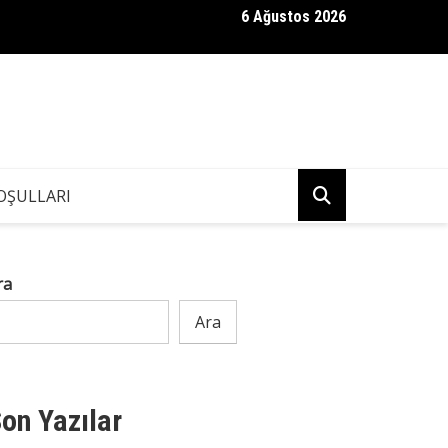
6 Ağustos 2026
i için kendisinden 30 yaş büyük bir adamla evlendim;
OŞULLARI
ra
Ara
on Yazılar