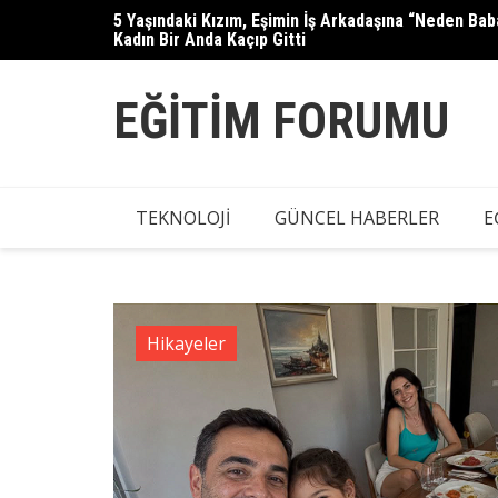
Skip
5 Yaşındaki Kızım, Eşimin İş Arkadaşına “Neden B
Güllü’nün kızı Tuğyan Ülkem Gülter
to
Kadın Bir Anda Kaçıp Gitti
content
EĞITIM FORUMU
TEKNOLOJI
GÜNCEL HABERLER
E
Hikayeler