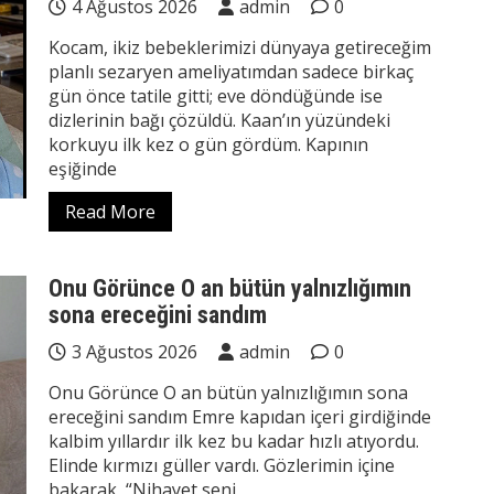
4 Ağustos 2026
admin
0
Kocam, ikiz bebeklerimizi dünyaya getireceğim
planlı sezaryen ameliyatımdan sadece birkaç
gün önce tatile gitti; eve döndüğünde ise
dizlerinin bağı çözüldü. Kaan’ın yüzündeki
korkuyu ilk kez o gün gördüm. Kapının
eşiğinde
Read More
Onu Görünce O an bütün yalnızlığımın
sona ereceğini sandım
3 Ağustos 2026
admin
0
Onu Görünce O an bütün yalnızlığımın sona
ereceğini sandım Emre kapıdan içeri girdiğinde
kalbim yıllardır ilk kez bu kadar hızlı atıyordu.
Elinde kırmızı güller vardı. Gözlerimin içine
bakarak, “Nihayet seni