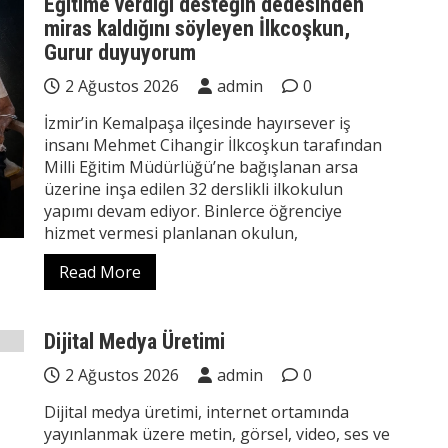
Eğitime verdiği desteğin dedesinden
miras kaldığını söyleyen İlkcoşkun,
Gurur duyuyorum
2 Ağustos 2026
admin
0
İzmir’in Kemalpaşa ilçesinde hayırsever iş
insanı Mehmet Cihangir İlkcoşkun tarafından
Milli Eğitim Müdürlüğü’ne bağışlanan arsa
üzerine inşa edilen 32 derslikli ilkokulun
yapımı devam ediyor. Binlerce öğrenciye
hizmet vermesi planlanan okulun,
Read More
Dijital Medya Üretimi
2 Ağustos 2026
admin
0
Dijital medya üretimi, internet ortamında
yayınlanmak üzere metin, görsel, video, ses ve