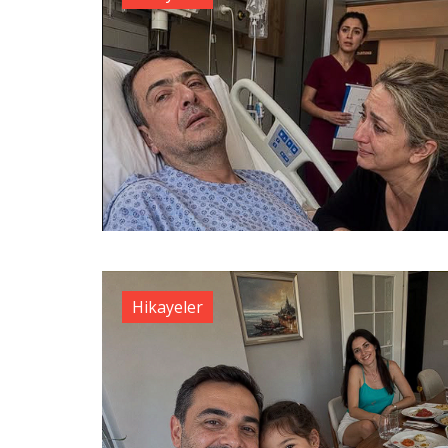
Hikayeler