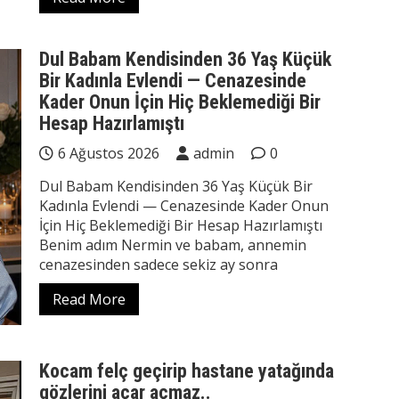
Dul Babam Kendisinden 36 Yaş Küçük
Bir Kadınla Evlendi — Cenazesinde
Kader Onun İçin Hiç Beklemediği Bir
Hesap Hazırlamıştı
6 Ağustos 2026
admin
0
Dul Babam Kendisinden 36 Yaş Küçük Bir
Kadınla Evlendi — Cenazesinde Kader Onun
İçin Hiç Beklemediği Bir Hesap Hazırlamıştı
Benim adım Nermin ve babam, annemin
cenazesinden sadece sekiz ay sonra
Read More
Kocam felç geçirip hastane yatağında
gözlerini açar açmaz..