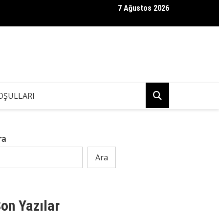
7 Ağustos 2026
izinci yaş günlerinde, kızlarım mutfak masasının üzerine iki solm
erinden nefret etmememi istediler.
OŞULLARI
ra
Ara
on Yazılar