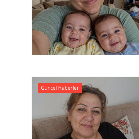
Güncel Haberler