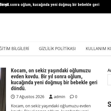
ir yıl sonra oğlum, kucağında yeni doğmuş bir bebekle geri
lendi.
On sek
kendil
ĞITIM BILGILERI
GIZLILIK POLITIKASI
KULLANIM K
Kocam, on sekiz yaşındaki oğlumuzu
A
evden kovdu. Bir yıl sonra oğlum,
kucağında yeni doğmuş bir bebekle geri
döndü.
7 Ağustos 2026
admin
0
S
Kocam, on sekiz yaşındaki oğlumuzu evden