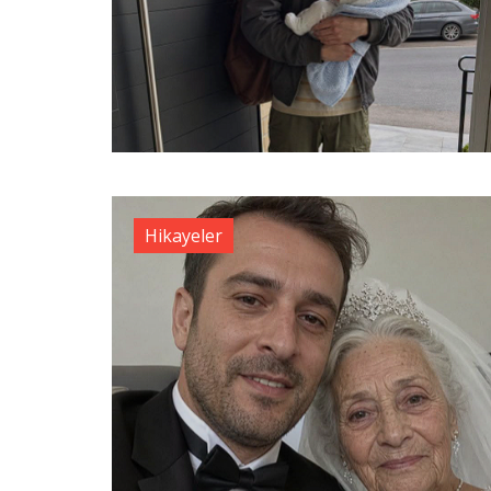
Hikayeler