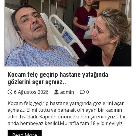
Kocam felç geçirip hastane yatağında
gözlerini açar açmaz..
6 Ağustos 2026
admin
0
Kocam felç geçirip hastane yatağında gözlerini açar
açmaz… Elimi tuttu ve bana ait olmayan bir kadının
adını fısıldadı. Kapının önündeki hemşirenin yüzü bir
anda bembeyaz kesildi.Murat’la tam 18 yıldır evliyiz.
Read More