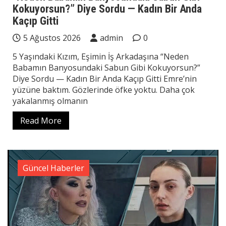
Kokuyorsun?” Diye Sordu — Kadın Bir Anda
Kaçıp Gitti
5 Ağustos 2026
admin
0
5 Yaşındaki Kızım, Eşimin İş Arkadaşına “Neden
Babamın Banyosundaki Sabun Gibi Kokuyorsun?”
Diye Sordu — Kadın Bir Anda Kaçıp Gitti Emre’nin
yüzüne baktım. Gözlerinde öfke yoktu. Daha çok
yakalanmış olmanın
Read More
Güncel Haberler