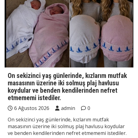
On sekizinci yaş günlerinde, kızlarım mutfak
masasının üzerine iki solmuş plaj havlusu
koydular ve benden kendilerinden nefret
etmememi istediler.
6 Ağustos 2026
admin
0
On sekizinci yaş günlerinde, kızlarım mutfak
masasının üzerine iki solmuş plaj havlusu koydular
ve benden kendilerinden nefret etmememi istediler.