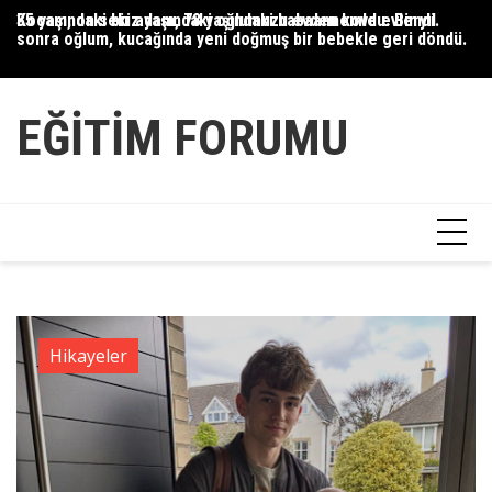
Skip
Kocam, on sekiz yaşındaki oğlumuzu evden kovdu. Bir yıl
35 yaşındaki bir adam, 78 yaşındaki babaannemle evlendi.
On
to
sonra oğlum, kucağında yeni doğmuş bir bebekle geri döndü.
üz
content
ke
EĞITIM FORUMU
Hikayeler