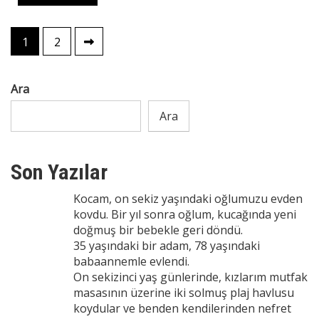
Yazı
1
2
sayfalaması
Ara
Ara
Son Yazılar
Kocam, on sekiz yaşındaki oğlumuzu evden
kovdu. Bir yıl sonra oğlum, kucağında yeni
doğmuş bir bebekle geri döndü.
35 yaşındaki bir adam, 78 yaşındaki
babaannemle evlendi.
On sekizinci yaş günlerinde, kızlarım mutfak
masasının üzerine iki solmuş plaj havlusu
koydular ve benden kendilerinden nefret