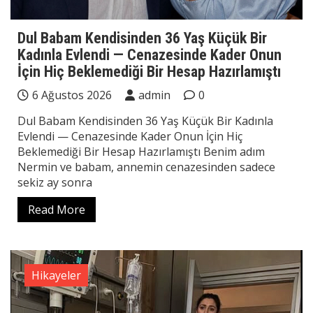
Dul Babam Kendisinden 36 Yaş Küçük Bir
Kadınla Evlendi — Cenazesinde Kader Onun
İçin Hiç Beklemediği Bir Hesap Hazırlamıştı
6 Ağustos 2026
admin
0
Dul Babam Kendisinden 36 Yaş Küçük Bir Kadınla
Evlendi — Cenazesinde Kader Onun İçin Hiç
Beklemediği Bir Hesap Hazırlamıştı Benim adım
Nermin ve babam, annemin cenazesinden sadece
sekiz ay sonra
Read More
Hikayeler