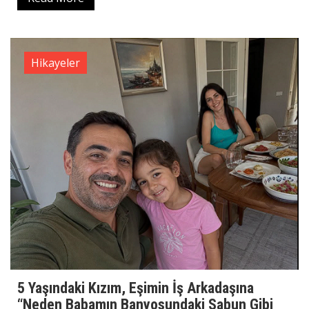
Hikayeler
5 Yaşındaki Kızım, Eşimin İş Arkadaşına
“Neden Babamın Banyosundaki Sabun Gibi