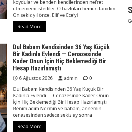
koydular ve benden kendilerinden nefret
S
etmememi istediler. O havluları hemen tanıdım.
On sekiz yıl önce, Elif ve Ece’yi
G
Read More
Dul Babam Kendisinden 36 Yaş Küçük
Bir Kadınla Evlendi — Cenazesinde
Kader Onun İçin Hiç Beklemediği Bir
Hesap Hazırlamıştı
6 Ağustos 2026
admin
0
Dul Babam Kendisinden 36 Yaş Küçük Bir
Kadınla Evlendi — Cenazesinde Kader Onun
İçin Hiç Beklemediği Bir Hesap Hazırlamıştı
Benim adım Nermin ve babam, annemin
cenazesinden sadece sekiz ay sonra
Read More