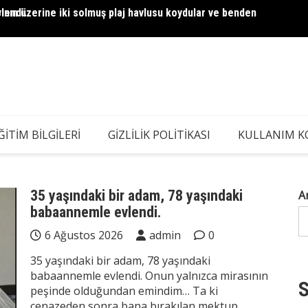
ının üzerine iki solmuş plaj havlusu koydular ve benden
lendi — Cenazesinde Kader Onun İçin Hiç Beklemediği Bir
Kocam 
ĞITIM BILGILERI
GIZLILIK POLITIKASI
KULLANIM K
35 yaşındaki bir adam, 78 yaşındaki
A
babaannemle evlendi.
6 Ağustos 2026
admin
0
35 yaşındaki bir adam, 78 yaşındaki
babaannemle evlendi. Onun yalnızca mirasının
S
peşinde olduğundan emindim… Ta ki
cenazeden sonra bana bırakılan mektup,