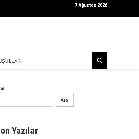
7 Ağustos 2026
felç geçirip hastane yatağında gözlerini açar açmaz..
OŞULLARI
ra
Ara
on Yazılar