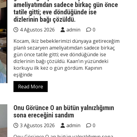
ameliyatımdan sadece birkaç gün önce
tatile gitti; eve döndüğünde ise
dizlerinin bağı çözüldü.
4 Ağustos 2026
admin
0
Kocam, ikiz bebeklerimizi dünyaya getireceğim
planlı sezaryen ameliyatımdan sadece birkaç
gün önce tatile gitti; eve döndüğünde ise
dizlerinin bağı çözüldü. Kaan’ın yüzündeki
korkuyu ilk kez o gün gördüm. Kapının
eşiğinde
Read More
Onu Görünce O an bütün yalnızlığımın
sona ereceğini sandım
3 Ağustos 2026
admin
0
Onu Görünce O an bütün yalnızlığımın sona