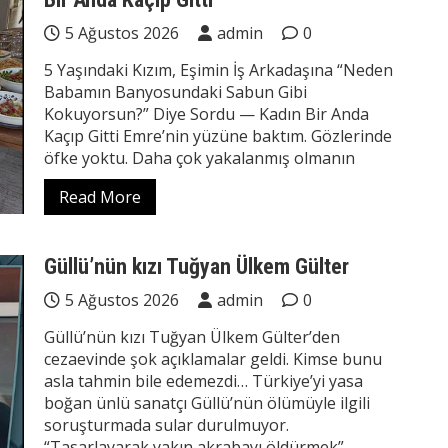
5 Ağustos 2026
admin
0
5 Yaşındaki Kızım, Eşimin İş Arkadaşına “Neden
Babamın Banyosundaki Sabun Gibi
Kokuyorsun?” Diye Sordu — Kadın Bir Anda
Kaçıp Gitti Emre’nin yüzüne baktım. Gözlerinde
öfke yoktu. Daha çok yakalanmış olmanın
Read More
Güllü’nün kızı Tuğyan Ülkem Gülter
5 Ağustos 2026
admin
0
Güllü’nün kızı Tuğyan Ülkem Gülter’den
cezaevinde şok açıklamalar geldi. Kimse bunu
asla tahmin bile edemezdi… Türkiye’yi yasa
boğan ünlü sanatçı Güllü’nün ölümüyle ilgili
soruşturmada sular durulmuyor.
“Tasarlayarak yakın akrabayı öldürmek”