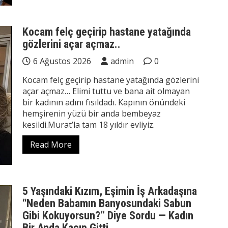
Kocam felç geçirip hastane yatağında
gözlerini açar açmaz..
6 Ağustos 2026
admin
0
Kocam felç geçirip hastane yatağında gözlerini
açar açmaz… Elimi tuttu ve bana ait olmayan
bir kadının adını fısıldadı. Kapının önündeki
hemşirenin yüzü bir anda bembeyaz
kesildi.Murat’la tam 18 yıldır evliyiz.
Read More
5 Yaşındaki Kızım, Eşimin İş Arkadaşına
“Neden Babamın Banyosundaki Sabun
Gibi Kokuyorsun?” Diye Sordu — Kadın
Bir Anda Kaçıp Gitti