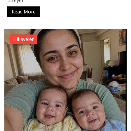
titreyen
Read More
Hikayeler