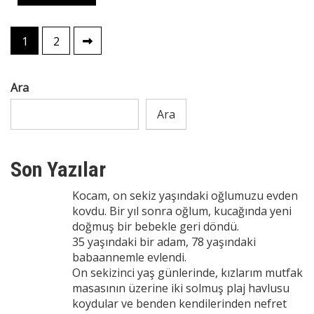
Yazı
1
2
sayfalaması
Ara
Ara
Son Yazılar
Kocam, on sekiz yaşındaki oğlumuzu evden
kovdu. Bir yıl sonra oğlum, kucağında yeni
doğmuş bir bebekle geri döndü.
35 yaşındaki bir adam, 78 yaşındaki
babaannemle evlendi.
On sekizinci yaş günlerinde, kızlarım mutfak
masasının üzerine iki solmuş plaj havlusu
koydular ve benden kendilerinden nefret