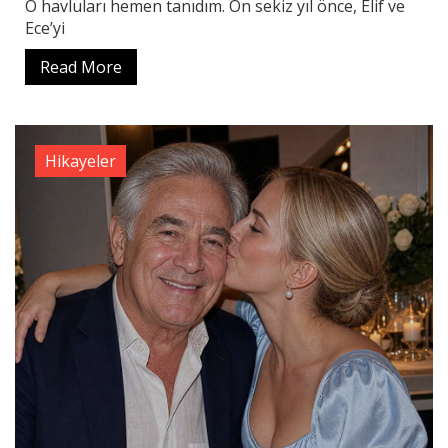
O havluları hemen tanıdım. On sekiz yıl önce, Elif ve
Ece’yi
Read More
Hikayeler