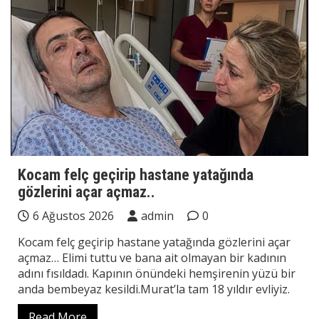
Kocam felç geçirip hastane yatağında
gözlerini açar açmaz..
6 Ağustos 2026
admin
0
Kocam felç geçirip hastane yatağında gözlerini açar
açmaz… Elimi tuttu ve bana ait olmayan bir kadının
adını fısıldadı. Kapının önündeki hemşirenin yüzü bir
anda bembeyaz kesildi.Murat’la tam 18 yıldır evliyiz.
Read More