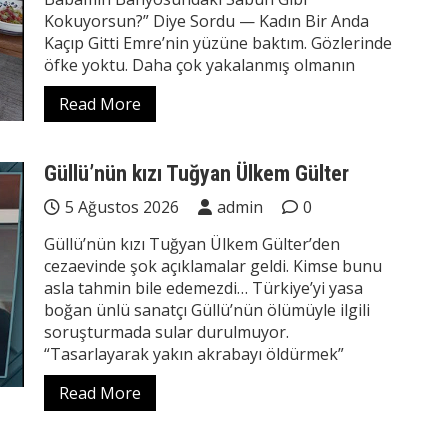
Kokuyorsun?” Diye Sordu — Kadın Bir Anda
Kaçıp Gitti Emre’nin yüzüne baktım. Gözlerinde
öfke yoktu. Daha çok yakalanmış olmanın
Read More
Güllü’nün kızı Tuğyan Ülkem Gülter
5 Ağustos 2026
admin
0
Güllü’nün kızı Tuğyan Ülkem Gülter’den
cezaevinde şok açıklamalar geldi. Kimse bunu
asla tahmin bile edemezdi… Türkiye’yi yasa
boğan ünlü sanatçı Güllü’nün ölümüyle ilgili
soruşturmada sular durulmuyor.
“Tasarlayarak yakın akrabayı öldürmek”
Read More