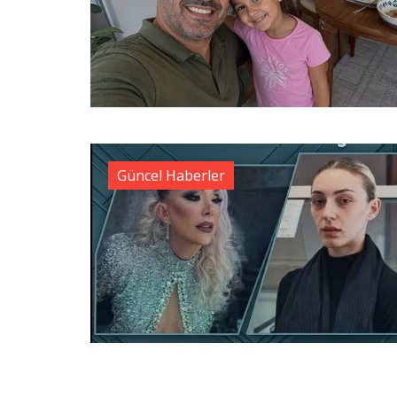
Güncel Haberler