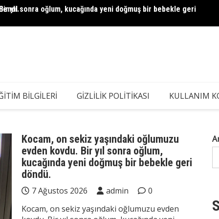
ir yıl sonra oğlum, kucağında yeni doğmuş bir bebekle geri
lendi.
On sek
kendil
ĞITIM BILGILERI
GIZLILIK POLITIKASI
KULLANIM K
Kocam, on sekiz yaşındaki oğlumuzu
A
evden kovdu. Bir yıl sonra oğlum,
kucağında yeni doğmuş bir bebekle geri
döndü.
7 Ağustos 2026
admin
0
S
Kocam, on sekiz yaşındaki oğlumuzu evden