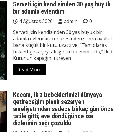
Serveti için kendisinden 30 yaş büyük
bir adamla evlendim;
4 Ağustos 2026
admin
0
Serveti için kendisinden 30 yaş büyük bir
adamla evlendim; cenazesinden sonra avukatı
bana küçük bir kutu uzattı ve, “Tam olarak
hak ettiğiniz şeyi aldığınızdan emin oldu,” dedi.
Kutunun kapağını titreyen
Read More
Kocam, ikiz bebeklerimizi dünyaya
getireceğim planlı sezaryen
ameliyatımdan sadece birkaç gün önce
tatile gitti; eve döndüğünde ise
dizlerinin bağı çözüldü.