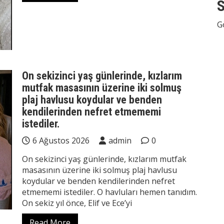
S
G
On sekizinci yaş günlerinde, kızlarım
mutfak masasının üzerine iki solmuş
plaj havlusu koydular ve benden
kendilerinden nefret etmememi
istediler.
6 Ağustos 2026
admin
0
On sekizinci yaş günlerinde, kızlarım mutfak
masasının üzerine iki solmuş plaj havlusu
koydular ve benden kendilerinden nefret
etmememi istediler. O havluları hemen tanıdım.
On sekiz yıl önce, Elif ve Ece’yi
Read More