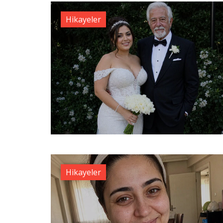
Hikayeler
Hikayeler