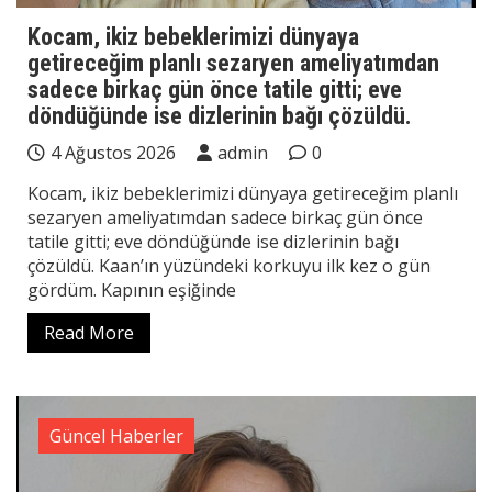
Kocam, ikiz bebeklerimizi dünyaya
getireceğim planlı sezaryen ameliyatımdan
sadece birkaç gün önce tatile gitti; eve
döndüğünde ise dizlerinin bağı çözüldü.
4 Ağustos 2026
admin
0
Kocam, ikiz bebeklerimizi dünyaya getireceğim planlı
sezaryen ameliyatımdan sadece birkaç gün önce
tatile gitti; eve döndüğünde ise dizlerinin bağı
çözüldü. Kaan’ın yüzündeki korkuyu ilk kez o gün
gördüm. Kapının eşiğinde
Read More
Güncel Haberler