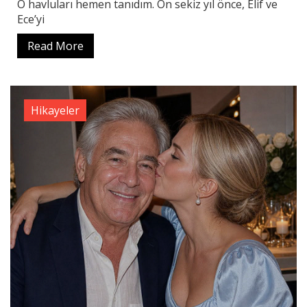
O havluları hemen tanıdım. On sekiz yıl önce, Elif ve
Ece’yi
Read More
Hikayeler