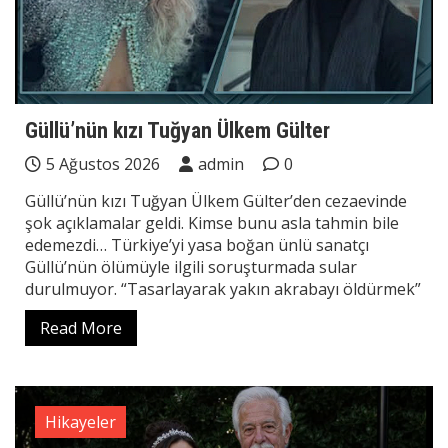
Güllü’nün kızı Tuğyan Ülkem Gülter
5 Ağustos 2026
admin
0
Güllü’nün kızı Tuğyan Ülkem Gülter’den cezaevinde
şok açıklamalar geldi. Kimse bunu asla tahmin bile
edemezdi… Türkiye’yi yasa boğan ünlü sanatçı
Güllü’nün ölümüyle ilgili soruşturmada sular
durulmuyor. “Tasarlayarak yakın akrabayı öldürmek”
Read More
Hikayeler