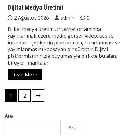
Teknoloji
Dijital Medya Üretimi
2 Ağustos 2026
admin
0
Dijital medya üretimi, internet ortamında
yayınlanmak üzere metin, görsel, video, ses ve
interaktif içeriklerin planlanması, hazırlanması ve
yayımlanmasını kapsayan bir süreçtir. Dijital
platformların hızla büyümesiyle birlikte bu alan,
bireyler, markalar
Read More
Yazı
1
2
sayfalaması
Ara
Ara