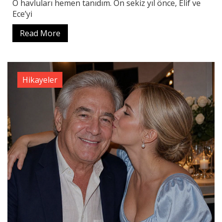
O havluları hemen tanıdım. On sekiz yıl önce, Elif ve
Ece’yi
Read More
Hikayeler