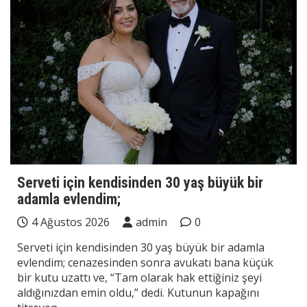
Serveti için kendisinden 30 yaş büyük bir
adamla evlendim;
4 Ağustos 2026
admin
0
Serveti için kendisinden 30 yaş büyük bir adamla
evlendim; cenazesinden sonra avukatı bana küçük
bir kutu uzattı ve, “Tam olarak hak ettiğiniz şeyi
aldığınızdan emin oldu,” dedi. Kutunun kapağını