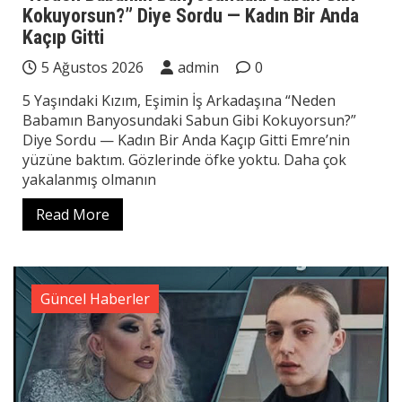
Kokuyorsun?” Diye Sordu — Kadın Bir Anda
Kaçıp Gitti
5 Ağustos 2026
admin
0
5 Yaşındaki Kızım, Eşimin İş Arkadaşına “Neden
Babamın Banyosundaki Sabun Gibi Kokuyorsun?”
Diye Sordu — Kadın Bir Anda Kaçıp Gitti Emre’nin
yüzüne baktım. Gözlerinde öfke yoktu. Daha çok
yakalanmış olmanın
Read More
Güncel Haberler