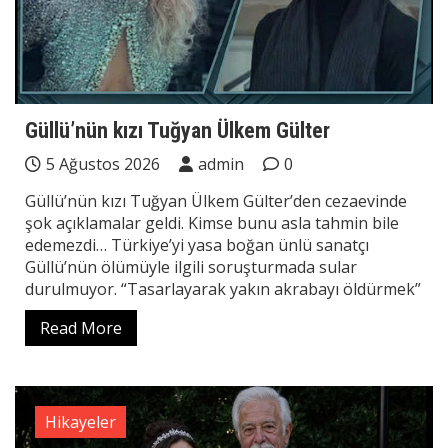
Güllü’nün kızı Tuğyan Ülkem Gülter
5 Ağustos 2026
admin
0
Güllü’nün kızı Tuğyan Ülkem Gülter’den cezaevinde
şok açıklamalar geldi. Kimse bunu asla tahmin bile
edemezdi… Türkiye’yi yasa boğan ünlü sanatçı
Güllü’nün ölümüyle ilgili soruşturmada sular
durulmuyor. “Tasarlayarak yakın akrabayı öldürmek”
Read More
Hikayeler