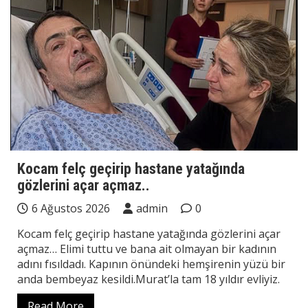
Kocam felç geçirip hastane yatağında
gözlerini açar açmaz..
6 Ağustos 2026
admin
0
Kocam felç geçirip hastane yatağında gözlerini açar
açmaz… Elimi tuttu ve bana ait olmayan bir kadının
adını fısıldadı. Kapının önündeki hemşirenin yüzü bir
anda bembeyaz kesildi.Murat’la tam 18 yıldır evliyiz.
Read More