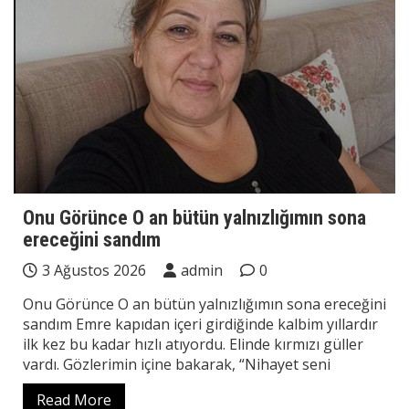
Onu Görünce O an bütün yalnızlığımın sona
ereceğini sandım
3 Ağustos 2026
admin
0
Onu Görünce O an bütün yalnızlığımın sona ereceğini
sandım Emre kapıdan içeri girdiğinde kalbim yıllardır
ilk kez bu kadar hızlı atıyordu. Elinde kırmızı güller
vardı. Gözlerimin içine bakarak, “Nihayet seni
Read More