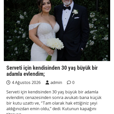
Serveti için kendisinden 30 yaş büyük bir
adamla evlendim;
4 Ağustos 2026
admin
0
Serveti için kendisinden 30 yaş büyük bir adamla
evlendim; cenazesinden sonra avukatı bana küçük
bir kutu uzattı ve, “Tam olarak hak ettiğiniz şeyi
aldığınızdan emin oldu,” dedi. Kutunun kapağını