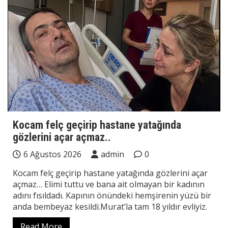
Kocam felç geçirip hastane yatağında
gözlerini açar açmaz..
6 Ağustos 2026
admin
0
Kocam felç geçirip hastane yatağında gözlerini açar
açmaz… Elimi tuttu ve bana ait olmayan bir kadının
adını fısıldadı. Kapının önündeki hemşirenin yüzü bir
anda bembeyaz kesildi.Murat’la tam 18 yıldır evliyiz.
Read More