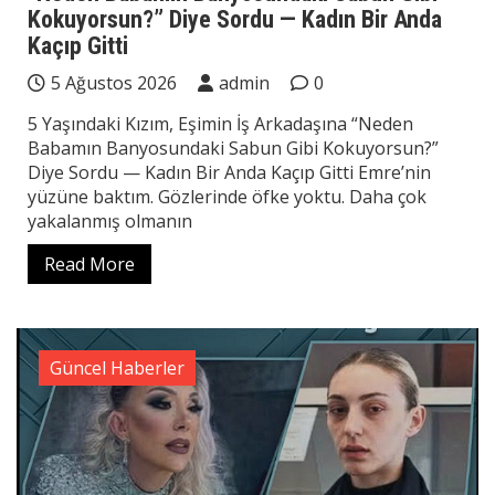
Kokuyorsun?” Diye Sordu — Kadın Bir Anda
Kaçıp Gitti
5 Ağustos 2026
admin
0
5 Yaşındaki Kızım, Eşimin İş Arkadaşına “Neden
Babamın Banyosundaki Sabun Gibi Kokuyorsun?”
Diye Sordu — Kadın Bir Anda Kaçıp Gitti Emre’nin
yüzüne baktım. Gözlerinde öfke yoktu. Daha çok
yakalanmış olmanın
Read More
Güncel Haberler