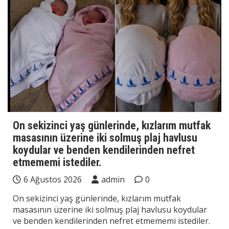
On sekizinci yaş günlerinde, kızlarım mutfak
masasının üzerine iki solmuş plaj havlusu
koydular ve benden kendilerinden nefret
etmememi istediler.
6 Ağustos 2026
admin
0
On sekizinci yaş günlerinde, kızlarım mutfak
masasının üzerine iki solmuş plaj havlusu koydular
ve benden kendilerinden nefret etmememi istediler.