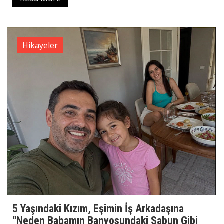
Hikayeler
5 Yaşındaki Kızım, Eşimin İş Arkadaşına
“Neden Babamın Banyosundaki Sabun Gibi